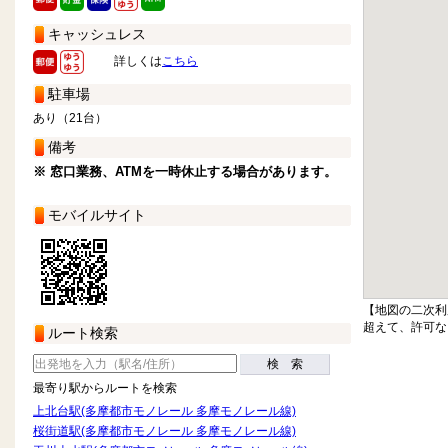
キャッシュレス
詳しくは
こちら
駐車場
あり（21台）
備考
※ 窓口業務、ATMを一時休止する場合があります。
モバイルサイト
【地図の二次利
超えて、許可な
ルート検索
検 索
最寄り駅からルートを検索
上北台駅(多摩都市モノレール 多摩モノレール線)
桜街道駅(多摩都市モノレール 多摩モノレール線)