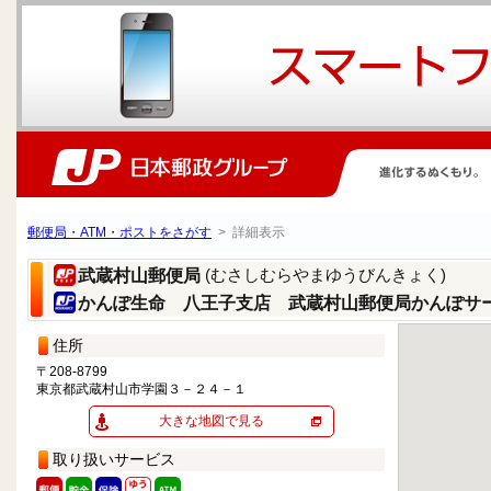
郵便局・ATM・ポストをさがす
> 詳細表示
(むさしむらやまゆうびんきょく)
武蔵村山郵便局
かんぽ生命 八王子支店 武蔵村山郵便局かんぽサ
住所
〒208-8799
東京都武蔵村山市学園３－２４－１
大きな地図で見る
取り扱いサービス