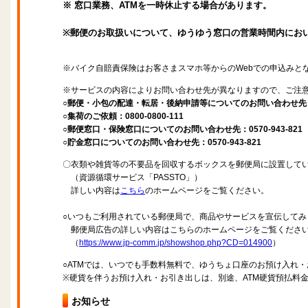
※ 窓口業務、ATMを一時休止する場合があります。
※郵便のお取扱いについて、ゆうゆう窓口の営業時間内にお
※バイク自賠責保険はお客さまスマホ等からのWebでの申込みと
※サービスの内容によりお問い合わせ先が異なりますので、ご注
○郵便・小包の配達・転居・後納申請等についてのお問い合わせ先：057
○集荷のご依頼：0800-0800-111
○郵便窓口・保険窓口についてのお問い合わせ先：0570-943-821
○貯金窓口についてのお問い合わせ先：0570-943-821
〇衣類や雑貨等の不要品を回収するボックスを郵便局に設置して
（資源循環サービス「PASSTO」）
詳しい内容は
こちら
のホームページをご覧ください。
○いつもご利用されている郵便局で、商品やサービスを宣伝してみ
郵便局広告の詳しい内容はこちらのホームページをご覧くださ
（
https://www.jp-comm.jp/showshop.php?CD=014900
）
○ATMでは、いつでも手数料無料で、ゆうちょ口座のお預け入れ
※硬貨を伴うお預け入れ・お引き出しは、別途、ATM硬貨預払料
お知らせ