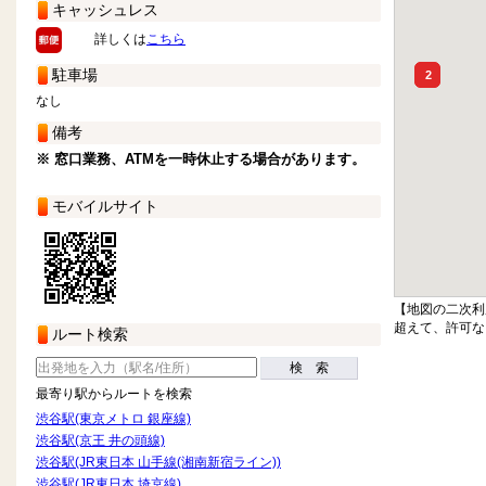
キャッシュレス
詳しくは
こちら
駐車場
2
なし
備考
※ 窓口業務、ATMを一時休止する場合があります。
モバイルサイト
【地図の二次利
超えて、許可な
ルート検索
検 索
最寄り駅からルートを検索
渋谷駅(東京メトロ 銀座線)
渋谷駅(京王 井の頭線)
渋谷駅(JR東日本 山手線(湘南新宿ライン))
渋谷駅(JR東日本 埼京線)