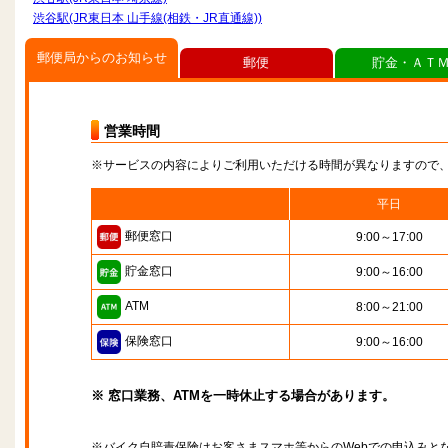
渋谷駅(JR東日本 山手線(相鉄・JR直通線))
郵便局からのお知らせ
郵便
貯金・ＡＴ
営業時間
※サービスの内容によりご利用いただける時間が異なりますので
平日
郵便窓口
9:00～17:00
貯金窓口
9:00～16:00
ATM
8:00～21:00
保険窓口
9:00～16:00
※ 窓口業務、ATMを一時休止する場合があります。
※バイク自賠責保険はお客さまスマホ等からのWebでの申込みと