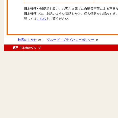
日本郵便や郵便局を装い、お客さま宛てに自動音声等による不審
日本郵便では、上記のような電話をかけ、個人情報をお尋ねする
詳しくは
こちら
をご覧ください。
|
検索のしかた
グループ・プライバシーポリシー