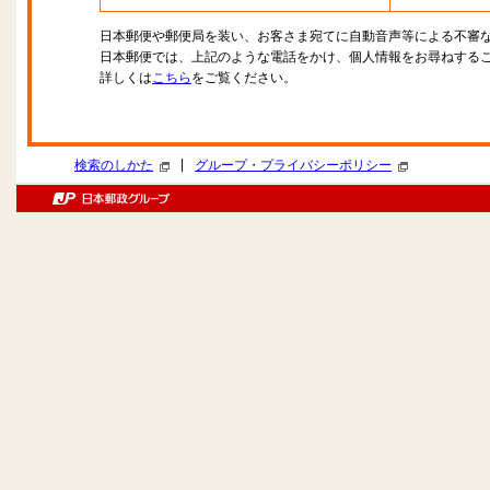
日本郵便や郵便局を装い、お客さま宛てに自動音声等による不審
日本郵便では、上記のような電話をかけ、個人情報をお尋ねする
詳しくは
こちら
をご覧ください。
|
検索のしかた
グループ・プライバシーポリシー