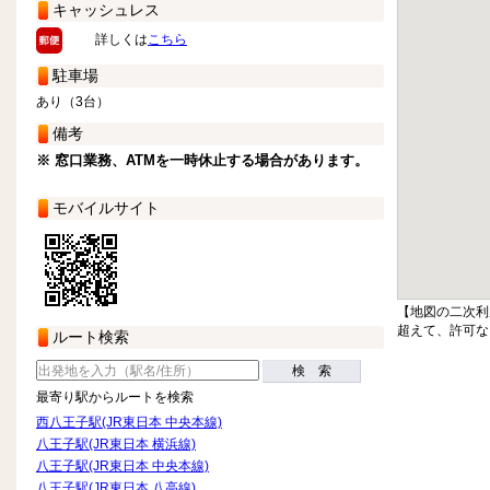
キャッシュレス
詳しくは
こちら
駐車場
あり（3台）
備考
※ 窓口業務、ATMを一時休止する場合があります。
モバイルサイト
【地図の二次利
超えて、許可な
ルート検索
検 索
最寄り駅からルートを検索
西八王子駅(JR東日本 中央本線)
八王子駅(JR東日本 横浜線)
八王子駅(JR東日本 中央本線)
八王子駅(JR東日本 八高線)