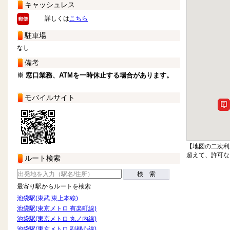
キャッシュレス
詳しくは
こちら
駐車場
なし
備考
※ 窓口業務、ATMを一時休止する場合があります。
モバイルサイト
【地図の二次利
超えて、許可な
ルート検索
検 索
最寄り駅からルートを検索
池袋駅(東武 東上本線)
池袋駅(東京メトロ 有楽町線)
池袋駅(東京メトロ 丸ノ内線)
池袋駅(東京メトロ 副都心線)