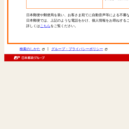
日本郵便や郵便局を装い、お客さま宛てに自動音声等による不審
日本郵便では、上記のような電話をかけ、個人情報をお尋ねする
詳しくは
こちら
をご覧ください。
|
検索のしかた
グループ・プライバシーポリシー