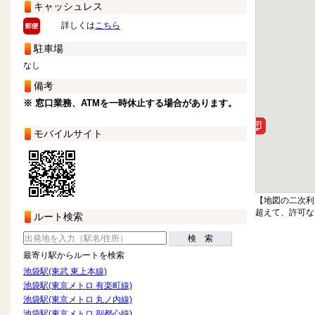
キャッシュレス
詳しくは
こちら
駐車場
なし
備考
※ 窓口業務、ATMを一時休止する場合があります。
モバイルサイト
【地図の二次利
超えて、許可な
ルート検索
検 索
最寄り駅からルートを検索
池袋駅(東武 東上本線)
池袋駅(東京メトロ 有楽町線)
池袋駅(東京メトロ 丸ノ内線)
池袋駅(東京メトロ 副都心線)