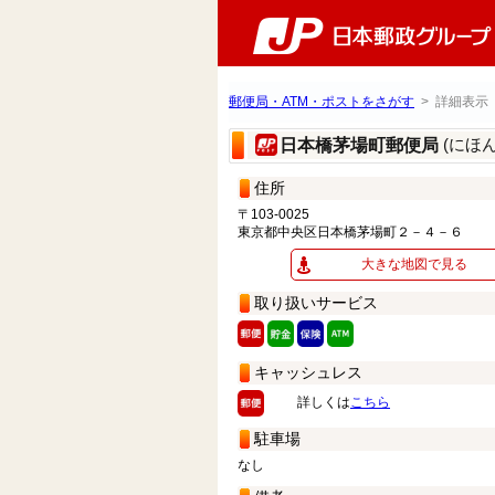
郵便局・ATM・ポストをさがす
> 詳細表示
(にほ
日本橋茅場町郵便局
住所
〒103-0025
東京都中央区日本橋茅場町２－４－６
大きな地図で見る
取り扱いサービス
キャッシュレス
詳しくは
こちら
駐車場
なし