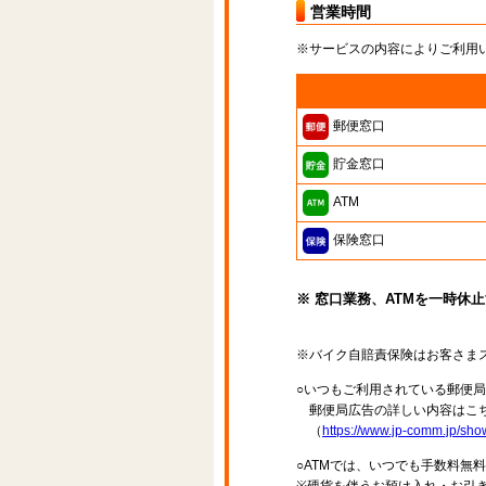
営業時間
※サービスの内容によりご利用
郵便窓口
貯金窓口
ATM
保険窓口
※ 窓口業務、ATMを一時休
※バイク自賠責保険はお客さま
○いつもご利用されている郵便
郵便局広告の詳しい内容はこち
（
https://www.jp-comm.jp/s
○ATMでは、いつでも手数料無