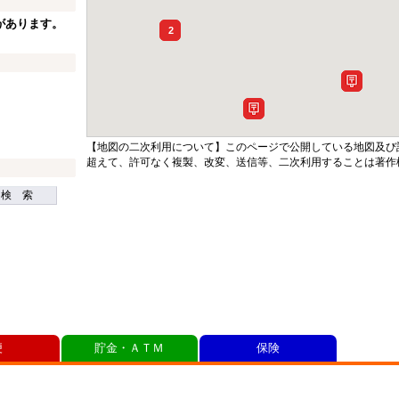
があります。
2
【地図の二次利用について】このページで公開している地図及び
超えて、許可なく複製、改変、送信等、二次利用することは著作
検 索
便
貯金・ＡＴＭ
保険