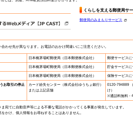
出しは、別途、ATM硬貨預払料金がかかります。
くらしを支える郵便局サ
郵便局のみまもりサービス
い合わせ先が異なります。お電話のおかけ間違いにご注意ください。
日本橋茅場町郵便局
（日本郵便株式会社）
郵便サービスに
日本橋茅場町郵便局
（日本郵便株式会社）
貯金サービスに
日本橋茅場町郵便局
（日本郵便株式会社）
保険サービスに
うお取引の停止
カード紛失センター
（株式会社ゆうちょ銀行）
0120-7948
または上記店舗
け）
※通話料無料・
さま宛てに自動音声等による不審な電話がかかってくる事案が発生しています。
話をかけ、個人情報をお尋ねすることはありません。
。