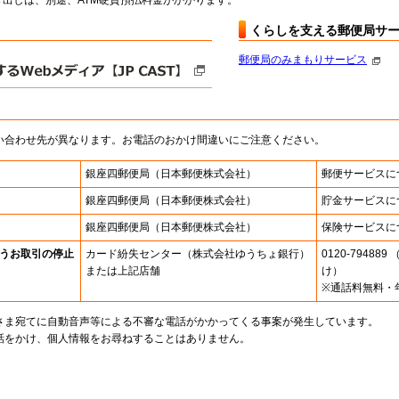
出しは、別途、ATM硬貨預払料金がかかります。
くらしを支える郵便局サ
郵便局のみまもりサービス
い合わせ先が異なります。お電話のおかけ間違いにご注意ください。
銀座四郵便局
（日本郵便株式会社）
郵便サービスに
銀座四郵便局
（日本郵便株式会社）
貯金サービスに
銀座四郵便局
（日本郵便株式会社）
保険サービスに
うお取引の停止
カード紛失センター
（株式会社ゆうちょ銀行）
0120-7948
または上記店舗
け）
※通話料無料・
さま宛てに自動音声等による不審な電話がかかってくる事案が発生しています。
話をかけ、個人情報をお尋ねすることはありません。
。