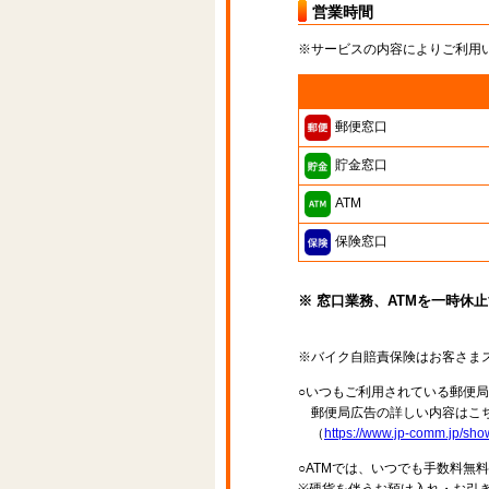
営業時間
※サービスの内容によりご利用
郵便窓口
貯金窓口
ATM
保険窓口
※ 窓口業務、ATMを一時休
※バイク自賠責保険はお客さま
○いつもご利用されている郵便
郵便局広告の詳しい内容はこち
（
https://www.jp-comm.jp/s
○ATMでは、いつでも手数料無