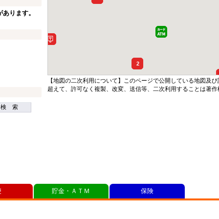
があります。
2
【地図の二次利用について】このページで公開している地図及び
超えて、許可なく複製、改変、送信等、二次利用することは著作
検 索
便
貯金・ＡＴＭ
保険