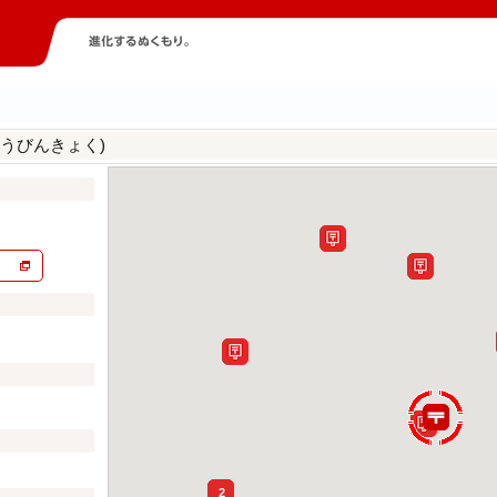
うびんきょく)
2