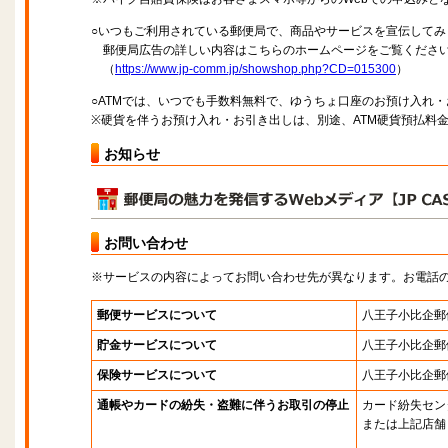
○いつもご利用されている郵便局で、商品やサービスを宣伝してみ
郵便局広告の詳しい内容はこちらのホームページをご覧くださ
（
https://www.jp-comm.jp/showshop.php?CD=015300
）
○ATMでは、いつでも手数料無料で、ゆうちょ口座のお預け入れ
※硬貨を伴うお預け入れ・お引き出しは、別途、ATM硬貨預払料
お知らせ
お問い合わせ
※サービスの内容によってお問い合わせ先が異なります。お電話
郵便サービスについて
八王子小比企郵
貯金サービスについて
八王子小比企郵
保険サービスについて
八王子小比企郵
通帳やカードの紛失・盗難に伴うお取引の停止
カード紛失セン
または上記店舗