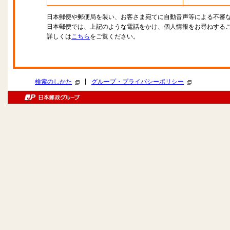
日本郵便や郵便局を装い、お客さま宛てに自動音声等による不審
日本郵便では、上記のような電話をかけ、個人情報をお尋ねする
詳しくは
こちら
をご覧ください。
|
検索のしかた
グループ・プライバシーポリシー