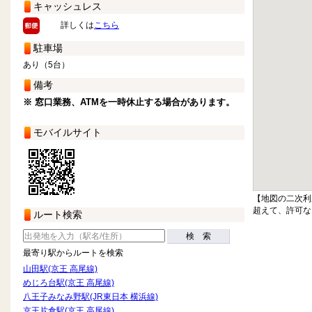
キャッシュレス
詳しくは
こちら
駐車場
あり（5台）
備考
※ 窓口業務、ATMを一時休止する場合があります。
モバイルサイト
【地図の二次利
超えて、許可な
ルート検索
検 索
最寄り駅からルートを検索
山田駅(京王 高尾線)
めじろ台駅(京王 高尾線)
八王子みなみ野駅(JR東日本 横浜線)
京王片倉駅(京王 高尾線)