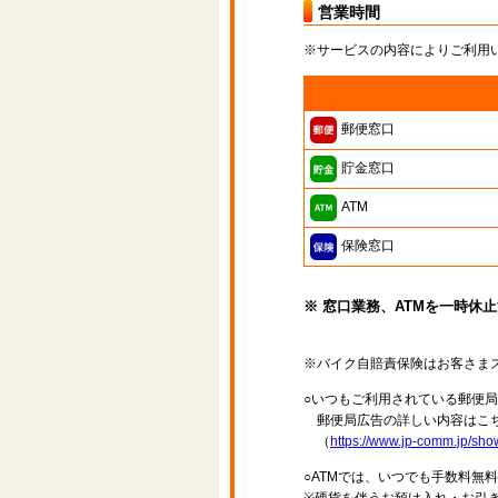
営業時間
※サービスの内容によりご利用
郵便窓口
貯金窓口
ATM
保険窓口
※ 窓口業務、ATMを一時休
※バイク自賠責保険はお客さま
○いつもご利用されている郵便
郵便局広告の詳しい内容はこち
（
https://www.jp-comm.jp/s
○ATMでは、いつでも手数料無