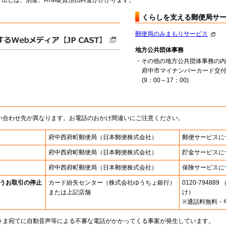
出しは、別途、ATM硬貨預払料金がかかります。
くらしを支える郵便局サ
郵便局のみまもりサービス
地方公共団体事務
・その他の地方公共団体事務の内
府中市マイナンバーカード交
(9：00～17：00)
い合わせ先が異なります。お電話のおかけ間違いにご注意ください。
府中西府町郵便局
（日本郵便株式会社）
郵便サービスに
府中西府町郵便局
（日本郵便株式会社）
貯金サービスに
府中西府町郵便局
（日本郵便株式会社）
保険サービスに
うお取引の停止
カード紛失センター
（株式会社ゆうちょ銀行）
0120-7948
または上記店舗
け）
※通話料無料・
さま宛てに自動音声等による不審な電話がかかってくる事案が発生しています。