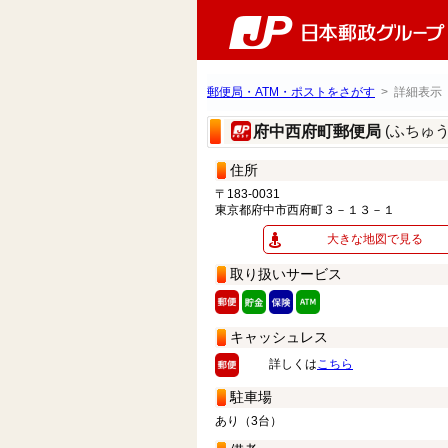
郵便局・ATM・ポストをさがす
> 詳細表示
(ふちゅ
府中西府町郵便局
住所
〒183-0031
東京都府中市西府町３－１３－１
大きな地図で見る
取り扱いサービス
キャッシュレス
詳しくは
こちら
駐車場
あり（3台）