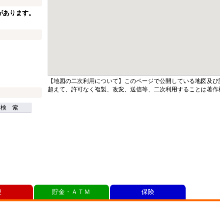
があります。
【地図の二次利用について】このページで公開している地図及び
超えて、許可なく複製、改変、送信等、二次利用することは著作
検 索
便
貯金・ＡＴＭ
保険