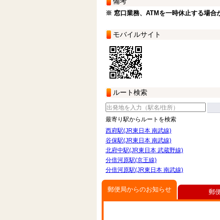
備考
※ 窓口業務、ATMを一時休止する場合
モバイルサイト
ルート検索
最寄り駅からルートを検索
西府駅(JR東日本 南武線)
谷保駅(JR東日本 南武線)
北府中駅(JR東日本 武蔵野線)
分倍河原駅(京王線)
分倍河原駅(JR東日本 南武線)
郵便局からのお知らせ
郵