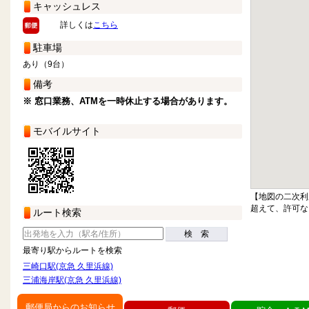
キャッシュレス
詳しくは
こちら
駐車場
あり（9台）
備考
※ 窓口業務、ATMを一時休止する場合があります。
モバイルサイト
【地図の二次利
超えて、許可な
ルート検索
検 索
最寄り駅からルートを検索
三崎口駅(京急 久里浜線)
三浦海岸駅(京急 久里浜線)
郵便局からのお知らせ