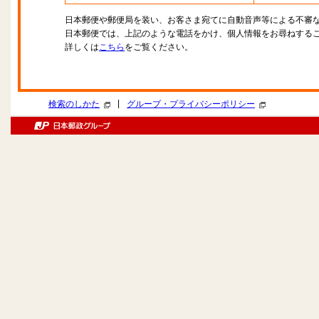
日本郵便や郵便局を装い、お客さま宛てに自動音声等による不審
日本郵便では、上記のような電話をかけ、個人情報をお尋ねする
詳しくは
こちら
をご覧ください。
|
検索のしかた
グループ・プライバシーポリシー