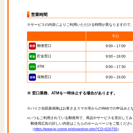
営業時間
※サービスの内容によりご利用いただける時間が異なりますので
平日
郵便窓口
9:00～17:00
貯金窓口
9:00～16:00
ATM
9:00～17:30
保険窓口
9:00～16:00
※ 窓口業務、ATMを一時休止する場合があります。
※バイク自賠責保険はお客さまスマホ等からのWebでの申込みと
○いつもご利用されている郵便局で、商品やサービスを宣伝してみ
郵便局広告の詳しい内容はこちらのホームページをご覧くださ
（
https://www.jp-comm.jp/showshop.php?CD=020750
）