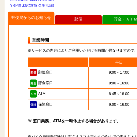
YRP野比駅(京急 久里浜線)
郵便局からのお知らせ
郵便
貯金・ＡＴ
営業時間
※サービスの内容によりご利用いただける時間が異なりますので
平日
郵便窓口
9:00～17:00
貯金窓口
9:00～16:00
ATM
8:45～18:00
保険窓口
9:00～16:00
※ 窓口業務、ATMを一時休止する場合があります。
※バイク自賠責保険はお客さまスマホ等からのWebでの申込みと