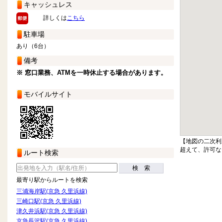
キャッシュレス
詳しくは
こちら
駐車場
あり（6台）
備考
※ 窓口業務、ATMを一時休止する場合があります。
モバイルサイト
【地図の二次利
超えて、許可な
ルート検索
検 索
最寄り駅からルートを検索
三浦海岸駅(京急 久里浜線)
三崎口駅(京急 久里浜線)
津久井浜駅(京急 久里浜線)
京急長沢駅(京急 久里浜線)