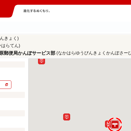
んきょく)
かはらてん)
(なかはらゆうびんきょくかんぽさーび
原郵便局かんぽサービス部