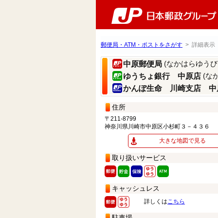
郵便局・ATM・ポストをさがす
> 詳細表示
(なかはらゆうび
中原郵便局
(な
ゆうちょ銀行 中原店
かんぽ生命 川崎支店 中
住所
〒211-8799
神奈川県川崎市中原区小杉町３－４３６
大きな地図で見る
取り扱いサービス
キャッシュレス
詳しくは
こちら
駐車場