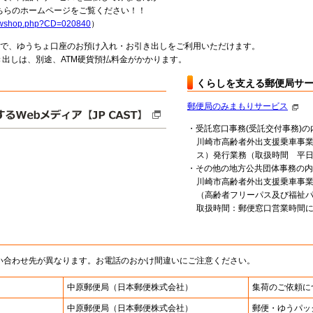
らのホームページをご覧ください！！
howshop.php?CD=020840
）
料で、ゆうちょ口座のお預け入れ・お引き出しをご利用いただけます。
出しは、別途、ATM硬貨預払料金がかかります。
くらしを支える郵便局サ
郵便局のみまもりサービス
・受託窓口事務(受託交付事務)の
川崎市高齢者外出支援乗車事
ス）発行業務（取扱時間 平日9:
・その他の地方公共団体事務の内
川崎市高齢者外出支援乗車事
（高齢者フリーパス及び福祉
取扱時間：郵便窓口営業時間
い合わせ先が異なります。お電話のおかけ間違いにご注意ください。
中原郵便局
（日本郵便株式会社）
集荷のご依頼に
中原郵便局
（日本郵便株式会社）
郵便・ゆうパッ