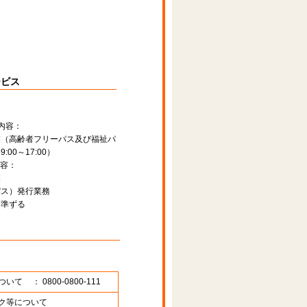
ービス
内容：
業（高齢者フリーパス及び福祉パ
00～17:00）
容：
業
パス）発行業務
に準ずる
ついて
： 0800-0800-111
ク等について