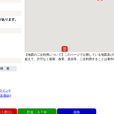
があります。
【地図の二次利用について】このページで公開している地図及び
超えて、許可なく複製、改変、送信等、二次利用することは著作
検 索
ライン))
直通線))
ゆう窓口）
貯金・ＡＴＭ
保険