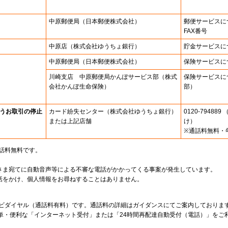
中原郵便局
（日本郵便株式会社）
郵便サービスに
FAX番号
中原店
（株式会社ゆうちょ銀行）
貯金サービスに
中原郵便局
（日本郵便株式会社）
保険サービスに
川崎支店 中原郵便局かんぽサービス部（株式
保険サービスに
会社かんぽ生命保険）
部）
うお取引の停止
カード紛失センター
（株式会社ゆうちょ銀行）
0120-7948
または上記店舗
け）
※通話料無料・
通話料無料です。
さま宛てに自動音声等による不審な電話がかかってくる事案が発生しています。
話をかけ、個人情報をお尋ねすることはありません。
。
ナビダイヤル（通話料有料）です。通話料の詳細はガイダンスにてご案内しておりま
単・便利な「インターネット受付」または「24時間再配達自動受付（電話）」をご