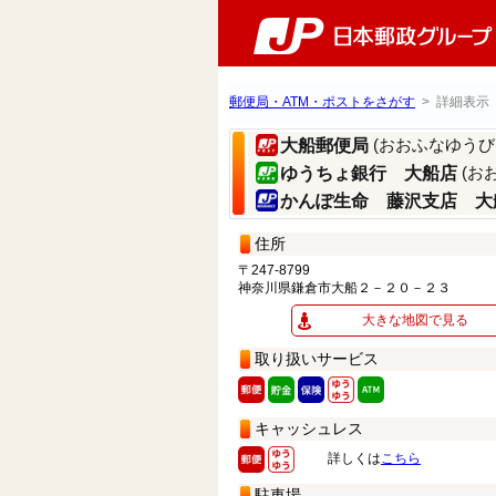
郵便局・ATM・ポストをさがす
> 詳細表示
(おおふなゆうび
大船郵便局
(お
ゆうちょ銀行 大船店
かんぽ生命 藤沢支店 大
住所
〒247-8799
神奈川県鎌倉市大船２－２０－２３
大きな地図で見る
取り扱いサービス
キャッシュレス
詳しくは
こちら
駐車場