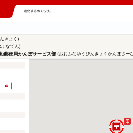
んきょく)
おふなてん)
(おおふなゆうびんきょくかんぽさーび
船郵便局かんぽサービス部