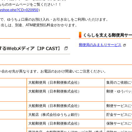
らのホームページをご覧ください！！
howshop.php?CD=020950
）
料で、ゆうちょ口座のお預け入れ・お引き出しをご利用いただけます。
出しは、別途、ATM硬貨預払料金がかかります。
くらしを支える郵便局サ
郵便局のみまもりサービス
い合わせ先が異なります。お電話のおかけ間違いにご注意ください。
大船郵便局
（日本郵便株式会社）
集荷のご依頼に
大船郵便局
（日本郵便株式会社）
郵便・ゆうパッ
大船郵便局
（日本郵便株式会社）
郵便サービスに
大船店
（株式会社ゆうちょ銀行）
貯金サービスに
大船郵便局
（日本郵便株式会社）
保険サービスに