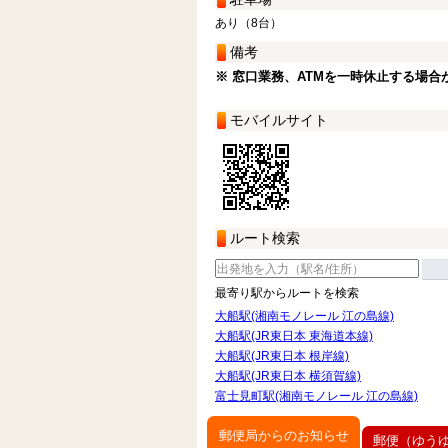
あり（8台）
備考
※ 窓口業務、ATMを一時休止する場合
モバイルサイト
ルート検索
最寄り駅からルートを検索
大船駅(湘南モノレール 江の島線)
大船駅(JR東日本 東海道本線)
大船駅(JR東日本 根岸線)
大船駅(JR東日本 横須賀線)
富士見町駅(湘南モノレール 江の島線)
郵便局からのお知らせ
郵便（ゆう