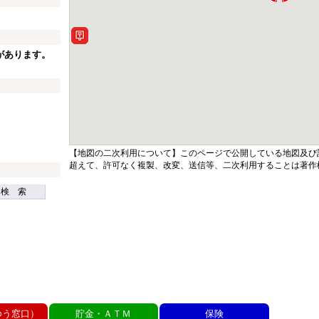
があります。
【地図の二次利用について】このページで公開している地図及び
超えて、許可なく複製、改変、送信等、二次利用することは著作
検 索
ゆう窓口）
貯金・ＡＴＭ
保険