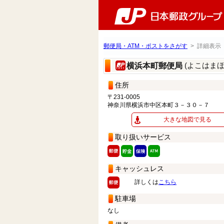
郵便局・ATM・ポストをさがす
> 詳細表示
(よこはま
横浜本町郵便局
住所
〒231-0005
神奈川県横浜市中区本町３－３０－７
大きな地図で見る
取り扱いサービス
キャッシュレス
詳しくは
こちら
駐車場
なし