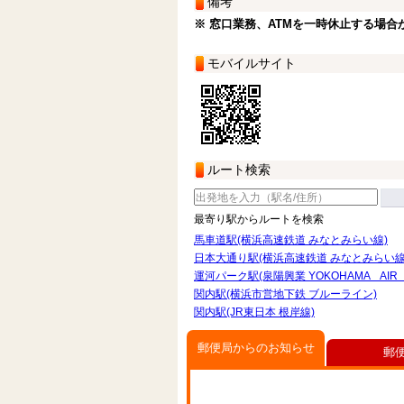
備考
※ 窓口業務、ATMを一時休止する場合
モバイルサイト
ルート検索
最寄り駅からルートを検索
馬車道駅(横浜高速鉄道 みなとみらい線)
日本大通り駅(横浜高速鉄道 みなとみらい線
運河パーク駅(泉陽興業 YOKOHAMA AIR 
関内駅(横浜市営地下鉄 ブルーライン)
関内駅(JR東日本 根岸線)
郵便局からのお知らせ
郵