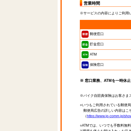
営業時間
※サービスの内容によりご利用
郵便窓口
貯金窓口
ATM
保険窓口
※ 窓口業務、ATMを一時休
※バイク自賠責保険はお客さま
○いつもご利用されている郵便
郵便局広告の詳しい内容はこち
（
https://www.jp-comm.jp/s
○ATMでは、いつでも手数料無