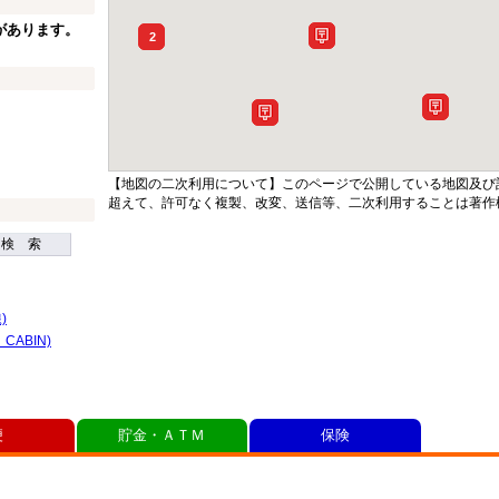
があります。
2
【地図の二次利用について】このページで公開している地図及び
超えて、許可なく複製、改変、送信等、二次利用することは著作
検 索
)
CABIN)
便
貯金・ＡＴＭ
保険