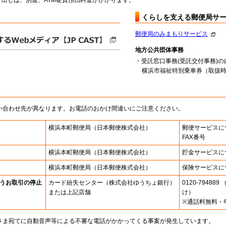
出しは、別途、ATM硬貨預払料金がかかります。
くらしを支える郵便局サ
郵便局のみまもりサービス
地方公共団体事務
・受託窓口事務(受託交付事務)の
横浜市福祉特別乗車券（取扱時間 
い合わせ先が異なります。お電話のおかけ間違いにご注意ください。
横浜本町郵便局
（日本郵便株式会社）
郵便サービスに
FAX番号
横浜本町郵便局
（日本郵便株式会社）
貯金サービスに
横浜本町郵便局
（日本郵便株式会社）
保険サービスに
うお取引の停止
カード紛失センター
（株式会社ゆうちょ銀行）
0120-7948
または上記店舗
け）
※通話料無料・
さま宛てに自動音声等による不審な電話がかかってくる事案が発生しています。