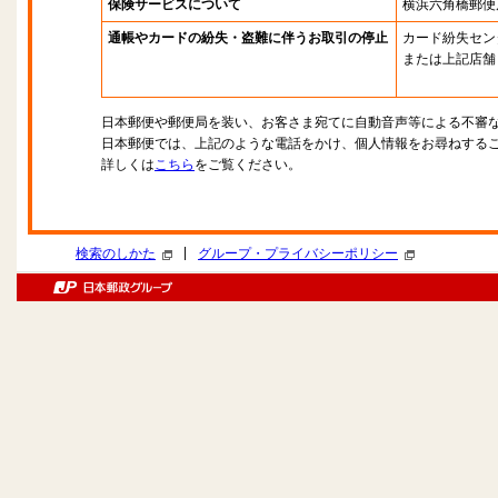
保険サービスについて
横浜六角橋郵便
通帳やカードの紛失・盗難に伴うお取引の停止
カード紛失セン
または上記店舗
日本郵便や郵便局を装い、お客さま宛てに自動音声等による不審
日本郵便では、上記のような電話をかけ、個人情報をお尋ねする
詳しくは
こちら
をご覧ください。
|
検索のしかた
グループ・プライバシーポリシー