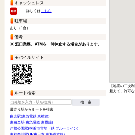
キャッシュレス
詳しくは
こちら
駐車場
あり（1台）
備考
※ 窓口業務、ATMを一時休止する場合があります。
モバイルサイト
【地図の二次利
超えて、許可な
ルート検索
検 索
最寄り駅からルートを検索
白楽駅(東急電鉄 東横線)
東白楽駅(東急電鉄 東横線)
岸根公園駅(横浜市営地下鉄 ブルーライン)
東神奈川駅(JR東日本 東海道本線)