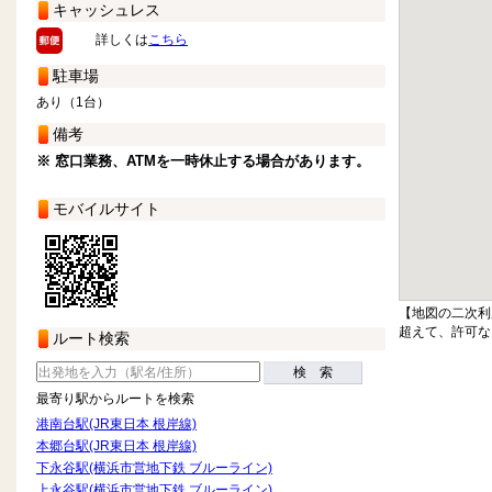
キャッシュレス
詳しくは
こちら
駐車場
あり（1台）
備考
※ 窓口業務、ATMを一時休止する場合があります。
モバイルサイト
【地図の二次利
超えて、許可な
ルート検索
検 索
最寄り駅からルートを検索
港南台駅(JR東日本 根岸線)
本郷台駅(JR東日本 根岸線)
下永谷駅(横浜市営地下鉄 ブルーライン)
上永谷駅(横浜市営地下鉄 ブルーライン)