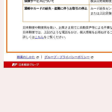
保険サービスについて
横浜日野南郵便
通帳やカードの紛失・盗難に伴うお取引の停止
カード紛失セン
または上記店舗
日本郵便や郵便局を装い、お客さま宛てに自動音声等による不審
日本郵便では、上記のような電話をかけ、個人情報をお尋ねする
詳しくは
こちら
をご覧ください。
|
検索のしかた
グループ・プライバシーポリシー