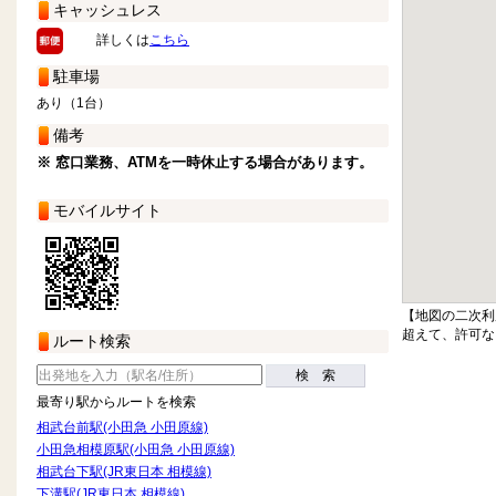
キャッシュレス
詳しくは
こちら
駐車場
あり（1台）
備考
※ 窓口業務、ATMを一時休止する場合があります。
モバイルサイト
【地図の二次利
超えて、許可な
ルート検索
検 索
最寄り駅からルートを検索
相武台前駅(小田急 小田原線)
小田急相模原駅(小田急 小田原線)
相武台下駅(JR東日本 相模線)
下溝駅(JR東日本 相模線)