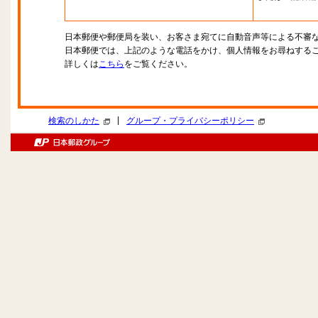
日本郵便や郵便局を装い、お客さま宛てに自動音声等による不審
日本郵便では、上記のような電話をかけ、個人情報をお尋ねする
詳しくは
こちら
をご覧ください。
|
検索のしかた
グループ・プライバシーポリシー