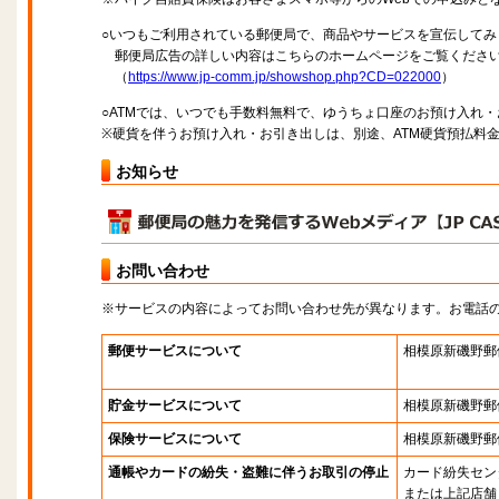
○いつもご利用されている郵便局で、商品やサービスを宣伝してみ
郵便局広告の詳しい内容はこちらのホームページをご覧くださ
（
https://www.jp-comm.jp/showshop.php?CD=022000
）
○ATMでは、いつでも手数料無料で、ゆうちょ口座のお預け入れ
※硬貨を伴うお預け入れ・お引き出しは、別途、ATM硬貨預払料
お知らせ
お問い合わせ
※サービスの内容によってお問い合わせ先が異なります。お電話
郵便サービスについて
相模原新磯野郵
貯金サービスについて
相模原新磯野郵
保険サービスについて
相模原新磯野郵
通帳やカードの紛失・盗難に伴うお取引の停止
カード紛失セン
または上記店舗