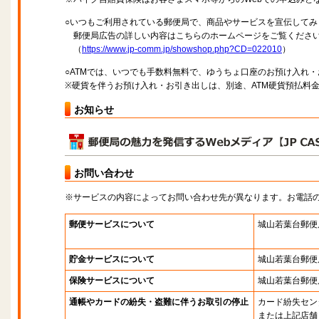
○いつもご利用されている郵便局で、商品やサービスを宣伝してみ
郵便局広告の詳しい内容はこちらのホームページをご覧くださ
（
https://www.jp-comm.jp/showshop.php?CD=022010
）
○ATMでは、いつでも手数料無料で、ゆうちょ口座のお預け入れ
※硬貨を伴うお預け入れ・お引き出しは、別途、ATM硬貨預払料
お知らせ
お問い合わせ
※サービスの内容によってお問い合わせ先が異なります。お電話
郵便サービスについて
城山若葉台郵便
貯金サービスについて
城山若葉台郵便
保険サービスについて
城山若葉台郵便
通帳やカードの紛失・盗難に伴うお取引の停止
カード紛失セン
または上記店舗