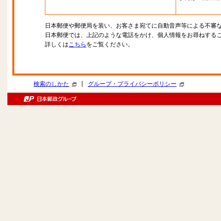
日本郵便や郵便局を装い、お客さま宛てに自動音声等による不審
日本郵便では、上記のような電話をかけ、個人情報をお尋ねする
詳しくは
こちら
をご覧ください。
|
検索のしかた
グループ・プライバシーポリシー