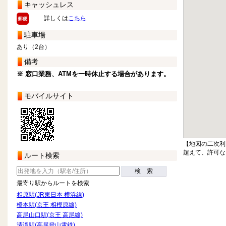
キャッシュレス
詳しくは
こちら
駐車場
あり（2台）
備考
※ 窓口業務、ATMを一時休止する場合があります。
モバイルサイト
【地図の二次利
超えて、許可な
ルート検索
検 索
最寄り駅からルートを検索
相原駅(JR東日本 横浜線)
橋本駅(京王 相模原線)
高尾山口駅(京王 高尾線)
清滝駅(高尾登山電鉄)