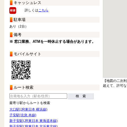
キャッシュレス
詳しくは
こちら
駐車場
あり（2台）
備考
※ 窓口業務、ATMを一時休止する場合があります。
モバイルサイト
【地図の二次利
超えて、許可な
ルート検索
検 索
最寄り駅からルートを検索
大口駅(JR東日本 横浜線)
子安駅(京急 本線)
新子安駅(JR東日本 東海道本線)
新子安駅(JR東日本 京浜東北線)