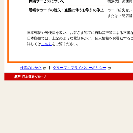
保険サービスについて
横浜大口郵便局
通帳やカードの紛失・盗難に伴うお取引の停止
カード紛失セン
または上記店舗
日本郵便や郵便局を装い、お客さま宛てに自動音声等による不審
日本郵便では、上記のような電話をかけ、個人情報をお尋ねする
詳しくは
こちら
をご覧ください。
|
検索のしかた
グループ・プライバシーポリシー