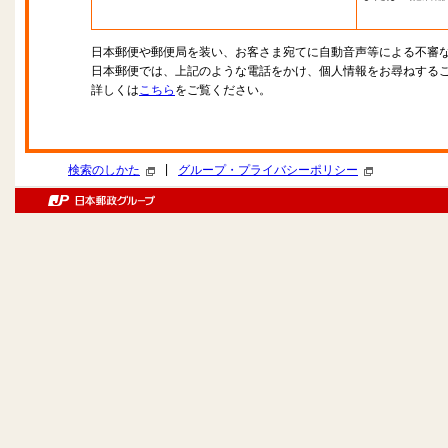
日本郵便や郵便局を装い、お客さま宛てに自動音声等による不審
日本郵便では、上記のような電話をかけ、個人情報をお尋ねする
詳しくは
こちら
をご覧ください。
|
検索のしかた
グループ・プライバシーポリシー