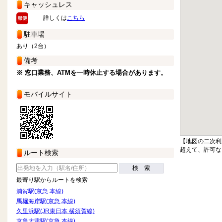
キャッシュレス
詳しくは
こちら
駐車場
あり（2台）
備考
※ 窓口業務、ATMを一時休止する場合があります。
モバイルサイト
【地図の二次利
超えて、許可な
ルート検索
検 索
最寄り駅からルートを検索
浦賀駅(京急 本線)
馬堀海岸駅(京急 本線)
久里浜駅(JR東日本 横須賀線)
京急大津駅(京急 本線)