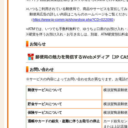
○いつもご利用されている郵便局で、商品やサービスを宣伝してみ
郵便局広告の詳しい内容はこちらのホームページをご覧くださ
（
https://www.jp-comm.jp/showshop.php?CD=022090
）
○ATMでは、いつでも手数料無料で、ゆうちょ口座のお預け入れ
※硬貨を伴うお預け入れ・お引き出しは、別途、ATM硬貨預払料
お知らせ
お問い合わせ
※サービスの内容によってお問い合わせ先が異なります。お電話
郵便サービスについて
横須賀鴨居郵便
貯金サービスについて
横須賀鴨居郵便
保険サービスについて
横須賀鴨居郵便
通帳やカードの紛失・盗難に伴うお取引の停止
カード紛失セン
または上記店舗