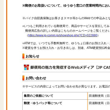
※郵便のお取扱いについて、ゆうゆう窓口の営業時間内にお
※バイク自賠責保険はお客さまスマホ等からのWebでの申込みと
○いつもご利用されている郵便局で、商品やサービスを宣伝してみ
郵便局広告の詳しい内容はこちらのホームページをご覧くださ
（
https://www.jp-comm.jp/showshop.php?CD=022880
）
○ATMでは、いつでも手数料無料で、ゆうちょ口座のお預け入れ
※硬貨を伴うお預け入れ・お引き出しは、別途、ATM硬貨預払料
お知らせ
お問い合わせ
※サービスの内容によってお問い合わせ先が異なります。お電話
集荷のご依頼について
田浦郵便局
（日
郵便・ゆうパック等について
田浦郵便局
（日