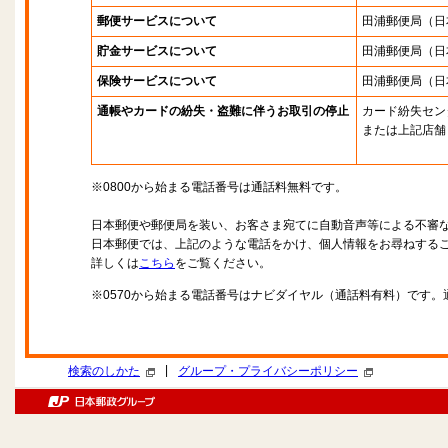
郵便サービスについて
田浦郵便局
（日
貯金サービスについて
田浦郵便局
（日
保険サービスについて
田浦郵便局
（日
通帳やカードの紛失・盗難に伴うお取引の停止
カード紛失セン
または上記店舗
※0800から始まる電話番号は通話料無料です。
日本郵便や郵便局を装い、お客さま宛てに自動音声等による不審
日本郵便では、上記のような電話をかけ、個人情報をお尋ねする
詳しくは
こちら
をご覧ください。
※0570から始まる電話番号はナビダイヤル（通話料有料）です
|
検索のしかた
グループ・プライバシーポリシー