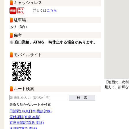
キャッシュレス
詳しくは
こちら
駐車場
あり（3台）
備考
※ 窓口業務、ATMを一時休止する場合があります。
モバイルサイト
【地図の二次利
超えて、許可な
ルート検索
検 索
最寄り駅からルートを検索
田浦駅(JR東日本 横須賀線)
安針塚駅(京急 本線)
京急田浦駅(京急 本線)
逸見駅(京急 本線)