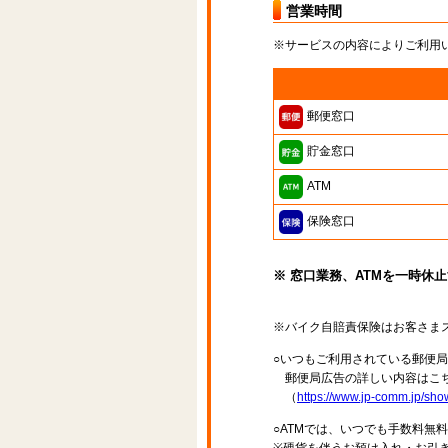
営業時間
※サービスの内容によりご利用
郵便窓口
貯金窓口
ATM
保険窓口
※ 窓口業務、ATMを一時休
※バイク自賠責保険はお客さま
○いつもご利用されている郵便
郵便局広告の詳しい内容はこち
（
https://www.jp-comm.jp/s
○ATMでは、いつでも手数料無