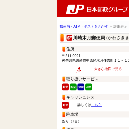
郵便局・ATM・ポストをさがす
> 詳細表示
(かわさき
川崎木月郵便局
住所
〒211-0021
神奈川県川崎市中原区木月住吉町１１－１
大きな地図で見る
取り扱いサービス
キャッシュレス
詳しくは
こちら
駐車場
あり（1台）