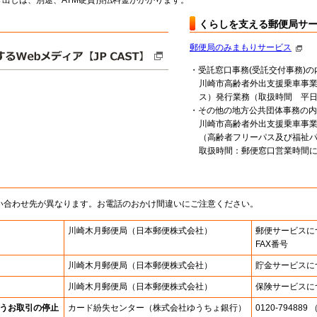
出しは、別途、ATM硬貨預払料金がかかります。
くらしを支える郵便局サ
郵便局のみまもりサービス
・受託窓口事務(受託交付事務)の
川崎市高齢者外出支援乗車事
ス）発行業務（取扱時間 平日9:
・その他の地方公共団体事務の内
川崎市高齢者外出支援乗車事
（高齢者フリーパス及び福祉
取扱時間：郵便窓口営業時間
い合わせ先が異なります。お電話のおかけ間違いにご注意ください。
川崎木月郵便局
（日本郵便株式会社）
郵便サービスに
FAX番号
川崎木月郵便局
（日本郵便株式会社）
貯金サービスに
川崎木月郵便局
（日本郵便株式会社）
保険サービスに
うお取引の停止
カード紛失センター
（株式会社ゆうちょ銀行）
0120-7948