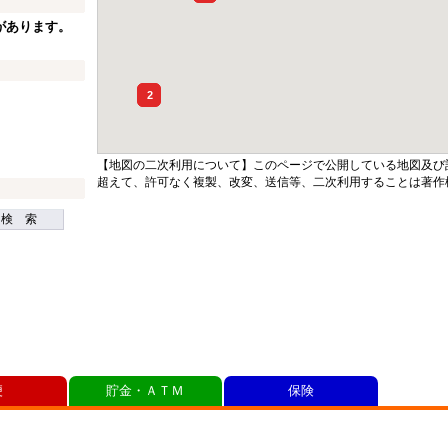
があります。
2
【地図の二次利用について】このページで公開している地図及び
超えて、許可なく複製、改変、送信等、二次利用することは著作
検 索
便
貯金・ＡＴＭ
保険