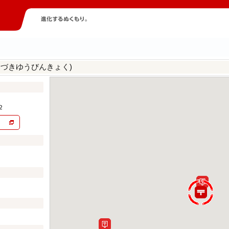
きづきゆうびんきょく)
２