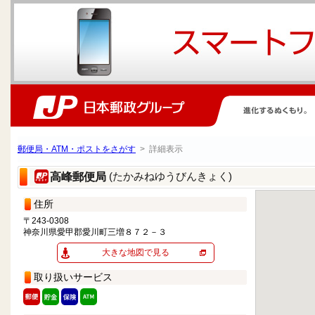
郵便局・ATM・ポストをさがす
> 詳細表示
(たかみねゆうびんきょく)
高峰郵便局
住所
〒243-0308
神奈川県愛甲郡愛川町三増８７２－３
大きな地図で見る
取り扱いサービス