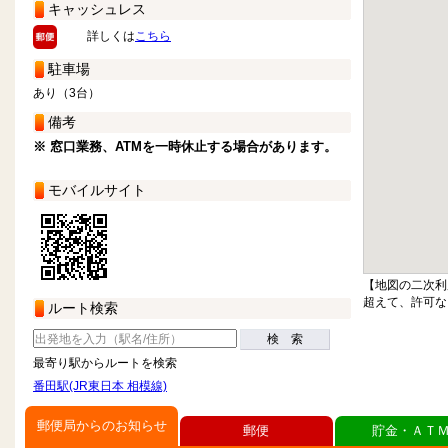
キャッシュレス
詳しくは
こちら
駐車場
あり（3台）
備考
※ 窓口業務、ATMを一時休止する場合があります。
モバイルサイト
【地図の二次利
超えて、許可な
ルート検索
検 索
最寄り駅からルートを検索
番田駅(JR東日本 相模線)
郵便局からのお知らせ
郵便
貯金・ＡＴ