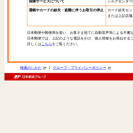
保険サービスについて
シルクセンター
通帳やカードの紛失・盗難に伴うお取引の停止
カード紛失セン
または上記店舗
日本郵便や郵便局を装い、お客さま宛てに自動音声等による不審
日本郵便では、上記のような電話をかけ、個人情報をお尋ねする
詳しくは
こちら
をご覧ください。
|
検索のしかた
グループ・プライバシーポリシー