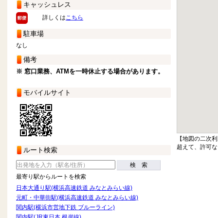
キャッシュレス
詳しくは
こちら
駐車場
なし
備考
※ 窓口業務、ATMを一時休止する場合があります。
モバイルサイト
【地図の二次利
超えて、許可な
ルート検索
検 索
最寄り駅からルートを検索
日本大通り駅(横浜高速鉄道 みなとみらい線)
元町・中華街駅(横浜高速鉄道 みなとみらい線)
関内駅(横浜市営地下鉄 ブルーライン)
関内駅(JR東日本 根岸線)