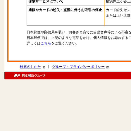
保険サービスについて
横浜保土ヶ谷三
通帳やカードの紛失・盗難に伴うお取引の停止
カード紛失セン
または上記店舗
日本郵便や郵便局を装い、お客さま宛てに自動音声等による不審
日本郵便では、上記のような電話をかけ、個人情報をお尋ねする
詳しくは
こちら
をご覧ください。
|
検索のしかた
グループ・プライバシーポリシー