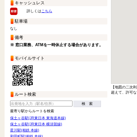
キャッシュレス
詳しくは
こちら
駐車場
なし
備考
※ 窓口業務、ATMを一時休止する場合があります。
モバイルサイト
【地図の二次利
超えて、許可な
ルート検索
検 索
最寄り駅からルートを検索
保土ヶ谷駅(JR東日本 東海道本線)
保土ヶ谷駅(JR東日本 横須賀線)
星川駅(相鉄 本線)
和田町駅(相鉄 本線)