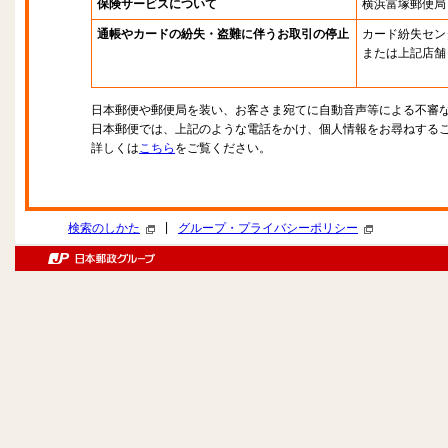
保険サービスについて
横浜富塚郵便局
通帳やカードの紛失・盗難に伴うお取引の停止
カード紛失セン
または上記店舗
日本郵便や郵便局を装い、お客さま宛てに自動音声等による不審
日本郵便では、上記のような電話をかけ、個人情報をお尋ねする
詳しくは
こちら
をご覧ください。
|
検索のしかた
グループ・プライバシーポリシー