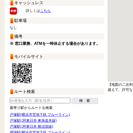
キャッシュレス
詳しくは
こちら
駐車場
なし
備考
※ 窓口業務、ATMを一時休止する場合があります。
モバイルサイト
【地図の二次利
超えて、許可な
ルート検索
検 索
最寄り駅からルートを検索
戸塚駅(横浜市営地下鉄 ブルーライン)
戸塚駅(JR東日本 東海道本線)
戸塚駅(JR東日本 横須賀線)
踊場駅(横浜市営地下鉄 ブルーライン)