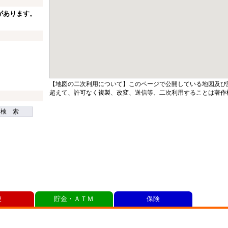
があります。
【地図の二次利用について】このページで公開している地図及び
超えて、許可なく複製、改変、送信等、二次利用することは著作
検 索
便
貯金・ＡＴＭ
保険