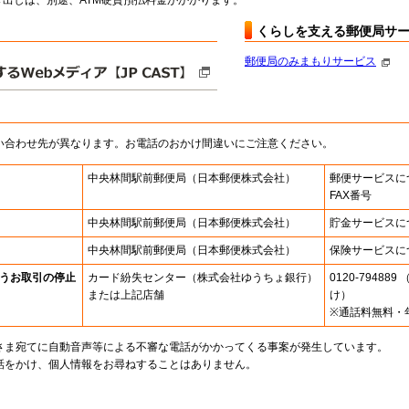
出しは、別途、ATM硬貨預払料金がかかります。
くらしを支える郵便局サ
郵便局のみまもりサービス
い合わせ先が異なります。お電話のおかけ間違いにご注意ください。
中央林間駅前郵便局
（日本郵便株式会社）
郵便サービスに
FAX番号
中央林間駅前郵便局
（日本郵便株式会社）
貯金サービスに
中央林間駅前郵便局
（日本郵便株式会社）
保険サービスに
うお取引の停止
カード紛失センター
（株式会社ゆうちょ銀行）
0120-7948
または上記店舗
け）
※通話料無料・
さま宛てに自動音声等による不審な電話がかかってくる事案が発生しています。
話をかけ、個人情報をお尋ねすることはありません。
。