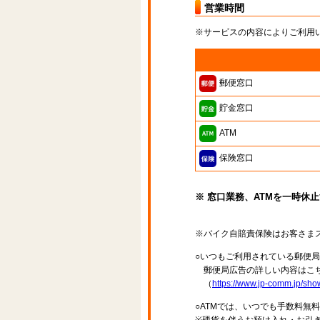
営業時間
※サービスの内容によりご利用
郵便窓口
貯金窓口
ATM
保険窓口
※ 窓口業務、ATMを一時休
※バイク自賠責保険はお客さま
○いつもご利用されている郵便
郵便局広告の詳しい内容はこち
（
https://www.jp-comm.jp/s
○ATMでは、いつでも手数料無