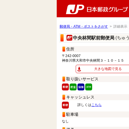
郵便局・ATM・ポストをさがす
> 詳細表示
(ちゅ
中央林間駅前郵便局
住所
〒242-0007
神奈川県大和市中央林間３－１０－１５
大きな地図で見る
取り扱いサービス
キャッシュレス
詳しくは
こちら
駐車場
なし