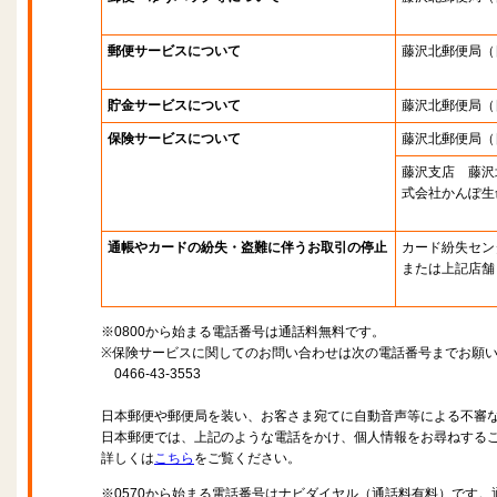
郵便サービスについて
藤沢北郵便局
（
貯金サービスについて
藤沢北郵便局
（
保険サービスについて
藤沢北郵便局
（
藤沢支店 藤沢
式会社かんぽ生
通帳やカードの紛失・盗難に伴うお取引の停止
カード紛失セン
または上記店舗
※0800から始まる電話番号は通話料無料です。
※保険サービスに関してのお問い合わせは次の電話番号までお願
0466-43-3553
日本郵便や郵便局を装い、お客さま宛てに自動音声等による不審
日本郵便では、上記のような電話をかけ、個人情報をお尋ねする
詳しくは
こちら
をご覧ください。
※0570から始まる電話番号はナビダイヤル（通話料有料）です