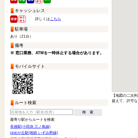
キャッシュレス
詳しくは
こちら
駐車場
あり（21台）
備考
※ 窓口業務、ATMを一時休止する場合があります。
モバイルサイト
【地図の二次利
超えて、許可な
ルート検索
検 索
最寄り駅からルートを検索
長後駅(小田急 江ノ島線)
ゆめが丘駅(相鉄 いずみ野線)