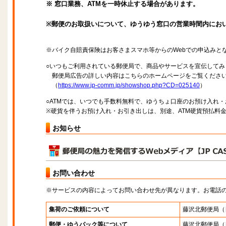
※ 窓口業務、ATMを一時休止する場合があります。
※郵便のお取扱いについて、ゆうゆう窓口の営業時間内にお
※バイク自賠責保険はお客さまスマホ等からのWebでの申込みと
○いつもご利用されている郵便局で、商品やサービスを宣伝してみ
郵便局広告の詳しい内容はこちらのホームページをご覧くださ
（
https://www.jp-comm.jp/showshop.php?CD=025140
）
○ATMでは、いつでも手数料無料で、ゆうちょ口座のお預け入れ
※硬貨を伴うお預け入れ・お引き出しは、別途、ATM硬貨預払料
お知らせ
お問い合わせ
※サービスの内容によってお問い合わせ先が異なります。お電話
集荷のご依頼について
藤沢北郵便局
（
郵便・ゆうパック等について
藤沢北郵便局
（