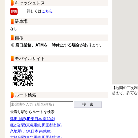
キャッシュレス
詳しくは
こちら
駐車場
なし
備考
※ 窓口業務、ATMを一時休止する場合があります。
モバイルサイト
【地図の二次利
超えて、許可な
ルート検索
検 索
最寄り駅からルートを検索
津田山駅(JR東日本 南武線)
梶が谷駅(東急電鉄 田園都市線)
久地駅(JR東日本 南武線)
宮崎台駅(東急電鉄 田園都市線)