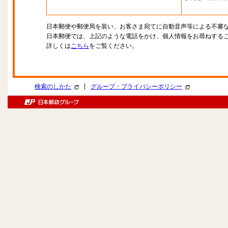
日本郵便や郵便局を装い、お客さま宛てに自動音声等による不審
日本郵便では、上記のような電話をかけ、個人情報をお尋ねする
詳しくは
こちら
をご覧ください。
|
検索のしかた
グループ・プライバシーポリシー