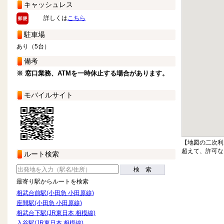
キャッシュレス
詳しくは
こちら
駐車場
あり（5台）
備考
※ 窓口業務、ATMを一時休止する場合があります。
モバイルサイト
【地図の二次利
超えて、許可な
ルート検索
検 索
最寄り駅からルートを検索
相武台前駅(小田急 小田原線)
座間駅(小田急 小田原線)
相武台下駅(JR東日本 相模線)
入谷駅(JR東日本 相模線)