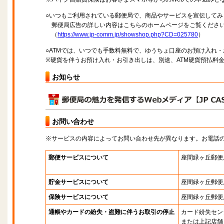
○いつもご利用されている郵便局で、商品やサービスを宣伝してみ
郵便局広告の詳しい内容はこちらのホームページをご覧くださ
（
https://www.jp-comm.jp/showshop.php?CD=025780
）
○ATMでは、いつでも手数料無料で、ゆうちょ口座のお預け入れ
※硬貨を伴うお預け入れ・お引き出しは、別途、ATM硬貨預払料
お知らせ
お問い合わせ
※サービスの内容によってお問い合わせ先が異なります。お電話
郵便サービスについて
座間緑ヶ丘郵便
貯金サービスについて
座間緑ヶ丘郵便
保険サービスについて
座間緑ヶ丘郵便
通帳やカードの紛失・盗難に伴うお取引の停止
カード紛失セン
または上記店舗