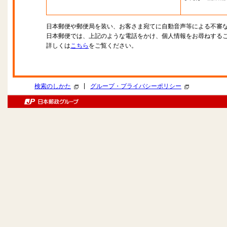
日本郵便や郵便局を装い、お客さま宛てに自動音声等による不審
日本郵便では、上記のような電話をかけ、個人情報をお尋ねする
詳しくは
こちら
をご覧ください。
|
検索のしかた
グループ・プライバシーポリシー