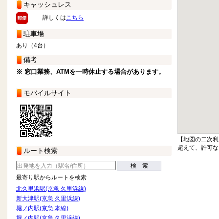
キャッシュレス
詳しくは
こちら
駐車場
あり（4台）
備考
※ 窓口業務、ATMを一時休止する場合があります。
モバイルサイト
【地図の二次利
超えて、許可な
ルート検索
検 索
最寄り駅からルートを検索
北久里浜駅(京急 久里浜線)
新大津駅(京急 久里浜線)
堀ノ内駅(京急 本線)
堀ノ内駅(京急 久里浜線)