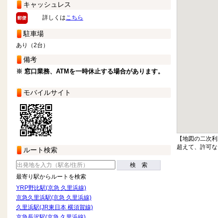
キャッシュレス
詳しくは
こちら
駐車場
あり（2台）
備考
※ 窓口業務、ATMを一時休止する場合があります。
モバイルサイト
【地図の二次利
超えて、許可な
ルート検索
検 索
最寄り駅からルートを検索
YRP野比駅(京急 久里浜線)
京急久里浜駅(京急 久里浜線)
久里浜駅(JR東日本 横須賀線)
京急長沢駅(京急 久里浜線)