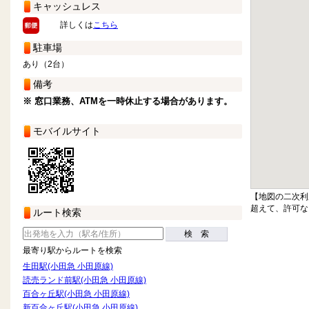
キャッシュレス
詳しくは
こちら
駐車場
あり（2台）
備考
※ 窓口業務、ATMを一時休止する場合があります。
モバイルサイト
【地図の二次利
超えて、許可な
ルート検索
検 索
最寄り駅からルートを検索
生田駅(小田急 小田原線)
読売ランド前駅(小田急 小田原線)
百合ヶ丘駅(小田急 小田原線)
新百合ヶ丘駅(小田急 小田原線)