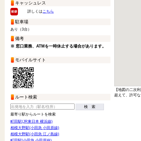
キャッシュレス
詳しくは
こちら
駐車場
あり（3台）
備考
※ 窓口業務、ATMを一時休止する場合があります。
モバイルサイト
【地図の二次利
超えて、許可な
ルート検索
検 索
最寄り駅からルートを検索
町田駅(JR東日本 横浜線)
相模大野駅(小田急 小田原線)
相模大野駅(小田急 江ノ島線)
町田駅(小田急 小田原線)