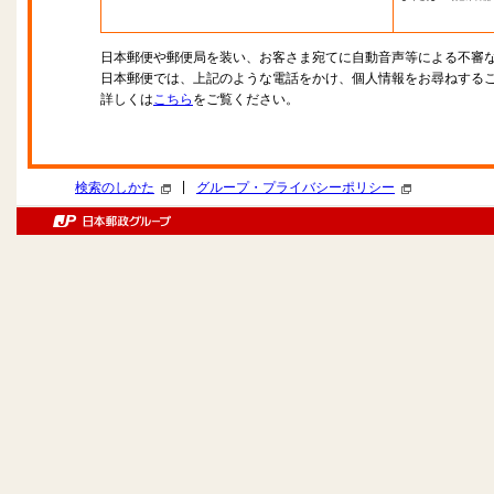
日本郵便や郵便局を装い、お客さま宛てに自動音声等による不審
日本郵便では、上記のような電話をかけ、個人情報をお尋ねする
詳しくは
こちら
をご覧ください。
|
検索のしかた
グループ・プライバシーポリシー