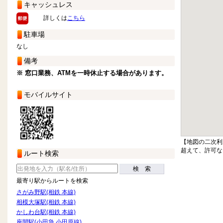
キャッシュレス
詳しくは
こちら
駐車場
なし
備考
※ 窓口業務、ATMを一時休止する場合があります。
モバイルサイト
【地図の二次利
超えて、許可な
ルート検索
検 索
最寄り駅からルートを検索
さがみ野駅(相鉄 本線)
相模大塚駅(相鉄 本線)
かしわ台駅(相鉄 本線)
座間駅(小田急 小田原線)