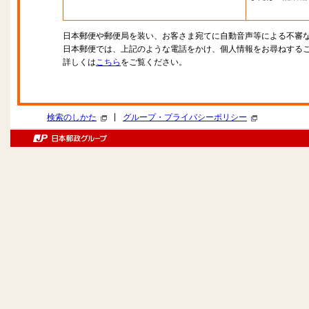
日本郵便や郵便局を装い、お客さま宛てに自動音声等による不審
日本郵便では、上記のような電話をかけ、個人情報をお尋ねする
詳しくは
こちら
をご覧ください。
|
検索のしかた
グループ・プライバシーポリシー