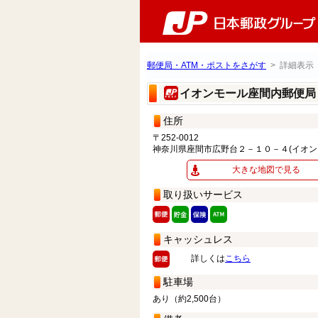
郵便局・ATM・ポストをさがす
> 詳細表示
イオンモール座間内郵便
住所
〒252-0012
神奈川県座間市広野台２－１０－４(イオン
大きな地図で見る
取り扱いサービス
キャッシュレス
詳しくは
こちら
駐車場
あり（約2,500台）