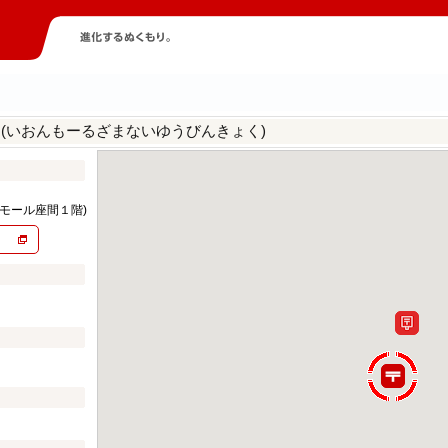
(いおんもーるざまないゆうびんきょく)
局
モール座間１階)