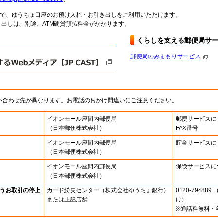
料で、ゆうちょ口座のお預け入れ・お引き出しをご利用いただけます。
出しは、別途、ATM硬貨預払料金がかかります。
くらしを支える郵便局サ
郵便局のみまもりサービス
い合わせ先が異なります。お電話のおかけ間違いにご注意ください。
イオンモール座間内郵便局
郵便サービスに
（日本郵便株式会社）
FAX番号
イオンモール座間内郵便局
貯金サービスに
（日本郵便株式会社）
イオンモール座間内郵便局
保険サービスに
（日本郵便株式会社）
うお取引の停止
カード紛失センター
（株式会社ゆうちょ銀行）
0120-7948
または上記店舗
け）
※通話料無料・