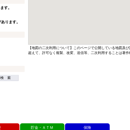
います。
があります。
【地図の二次利用について】このページで公開している地図及び
超えて、許可なく複製、改変、送信等、二次利用することは著作
検 索
便
貯金・ＡＴＭ
保険