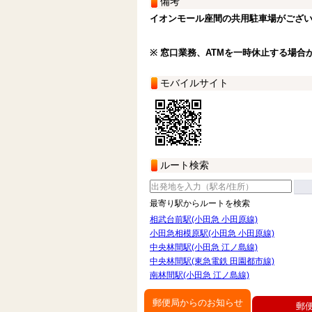
備考
イオンモール座間の共用駐車場がござ
※ 窓口業務、ATMを一時休止する場合
モバイルサイト
ルート検索
最寄り駅からルートを検索
相武台前駅(小田急 小田原線)
小田急相模原駅(小田急 小田原線)
中央林間駅(小田急 江ノ島線)
中央林間駅(東急電鉄 田園都市線)
南林間駅(小田急 江ノ島線)
郵便局からのお知らせ
郵