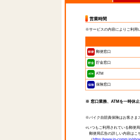
営業時間
※サービスの内容によりご利用
郵便窓口
貯金窓口
ATM
保険窓口
※ 窓口業務、ATMを一時休
※バイク自賠責保険はお客さま
○いつもご利用されている郵便
郵便局広告の詳しい内容はこち
（
https://www.jp-comm.jp/s