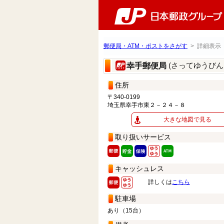
郵便局・ATM・ポストをさがす
> 詳細表示
(さってゆうびん
幸手郵便局
住所
〒340-0199
埼玉県幸手市東２－２４－８
大きな地図で見る
取り扱いサービス
キャッシュレス
詳しくは
こちら
駐車場
あり（15台）