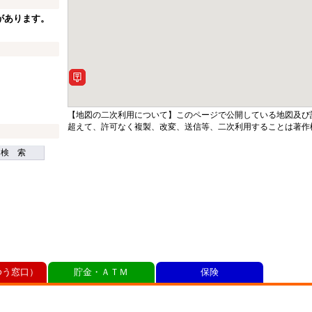
があります。
【地図の二次利用について】このページで公開している地図及び
超えて、許可なく複製、改変、送信等、二次利用することは著作
検 索
ゆう窓口）
貯金・ＡＴＭ
保険