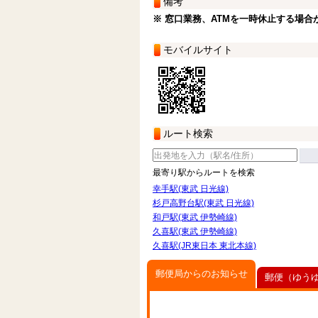
備考
※ 窓口業務、ATMを一時休止する場合
モバイルサイト
ルート検索
最寄り駅からルートを検索
幸手駅(東武 日光線)
杉戸高野台駅(東武 日光線)
和戸駅(東武 伊勢崎線)
久喜駅(東武 伊勢崎線)
久喜駅(JR東日本 東北本線)
郵便局からのお知らせ
郵便（ゆう