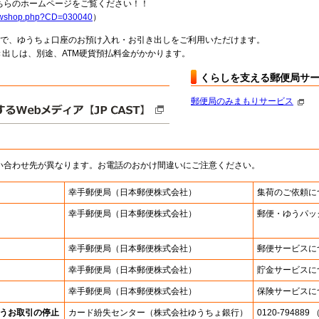
らのホームページをご覧ください！！
howshop.php?CD=030040
）
料で、ゆうちょ口座のお預け入れ・お引き出しをご利用いただけます。
出しは、別途、ATM硬貨預払料金がかかります。
くらしを支える郵便局サ
郵便局のみまもりサービス
い合わせ先が異なります。お電話のおかけ間違いにご注意ください。
幸手郵便局
（日本郵便株式会社）
集荷のご依頼に
幸手郵便局
（日本郵便株式会社）
郵便・ゆうパッ
幸手郵便局
（日本郵便株式会社）
郵便サービスに
幸手郵便局
（日本郵便株式会社）
貯金サービスに
幸手郵便局
（日本郵便株式会社）
保険サービスに
うお取引の停止
カード紛失センター
（株式会社ゆうちょ銀行）
0120-7948