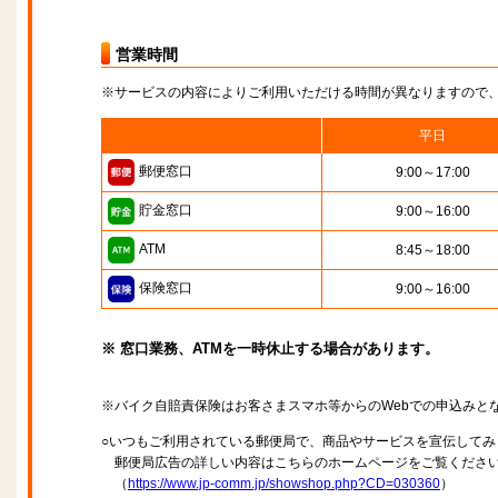
営業時間
※サービスの内容によりご利用いただける時間が異なりますので
平日
郵便窓口
9:00～17:00
貯金窓口
9:00～16:00
ATM
8:45～18:00
保険窓口
9:00～16:00
※ 窓口業務、ATMを一時休止する場合があります。
※バイク自賠責保険はお客さまスマホ等からのWebでの申込みと
○いつもご利用されている郵便局で、商品やサービスを宣伝してみ
郵便局広告の詳しい内容はこちらのホームページをご覧くださ
（
https://www.jp-comm.jp/showshop.php?CD=030360
）