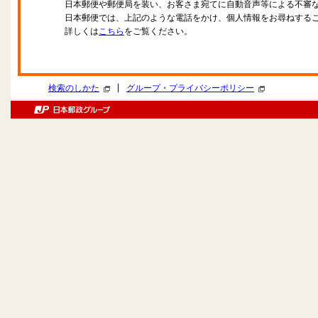
日本郵便や郵便局を装い、お客さま宛てに自動音声等による不審
日本郵便では、上記のような電話をかけ、個人情報をお尋ねする
詳しくは
こちら
をご覧ください。
|
検索のしかた
グループ・プライバシーポリシー