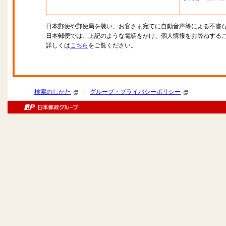
日本郵便や郵便局を装い、お客さま宛てに自動音声等による不審
日本郵便では、上記のような電話をかけ、個人情報をお尋ねする
詳しくは
こちら
をご覧ください。
|
検索のしかた
グループ・プライバシーポリシー