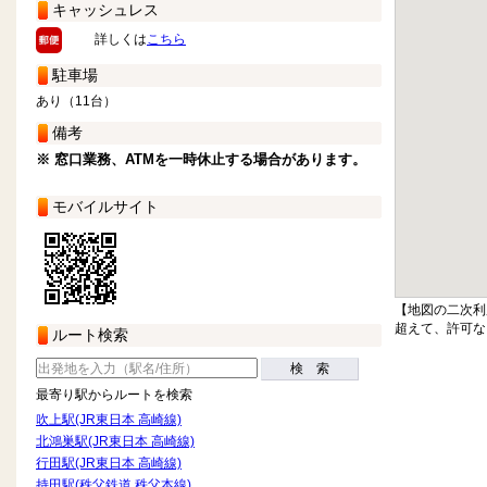
キャッシュレス
詳しくは
こちら
駐車場
あり（11台）
備考
※ 窓口業務、ATMを一時休止する場合があります。
モバイルサイト
【地図の二次利
超えて、許可な
ルート検索
検 索
最寄り駅からルートを検索
吹上駅(JR東日本 高崎線)
北鴻巣駅(JR東日本 高崎線)
行田駅(JR東日本 高崎線)
持田駅(秩父鉄道 秩父本線)