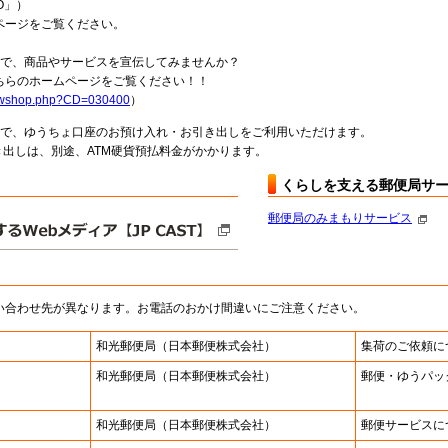
O」）
ページをご覧ください。
局で、商品やサービスを宣伝してみませんか？
らのホームページをご覧ください！！
howshop.php?CD=030400
）
料で、ゆうちょ口座のお預け入れ・お引き出しをご利用いただけます。
出しは、別途、ATM硬貨預払料金がかかります。
くらしを支える郵便局サ
郵便局のみまもりサービス
い合わせ先が異なります。お電話のおかけ間違いにご注意ください。
和光郵便局
（日本郵便株式会社）
集荷のご依頼に
和光郵便局
（日本郵便株式会社）
郵便・ゆうパッ
和光郵便局
（日本郵便株式会社）
郵便サービスに