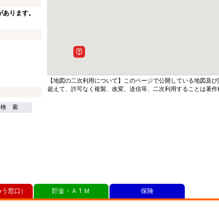
があります。
【地図の二次利用について】このページで公開している地図及び
超えて、許可なく複製、改変、送信等、二次利用することは著作
検 索
ゆう窓口）
貯金・ＡＴＭ
保険