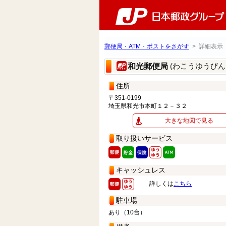
郵便局・ATM・ポストをさがす
> 詳細表示
(わこうゆうびん
和光郵便局
住所
〒351-0199
埼玉県和光市本町１２－３２
大きな地図で見る
取り扱いサービス
キャッシュレス
詳しくは
こちら
駐車場
あり（10台）