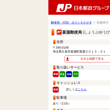
郵便局・ATM・ポストをさがす
> 詳細表示
(しょうぶゆうび
菖蒲郵便局
住所
〒346-0106
埼玉県久喜市菖蒲町菖蒲５０１３－５１
大きな地図で見る
取り扱いサービス
キャッシュレス
詳しくは
こちら
駐車場
あり（11台）