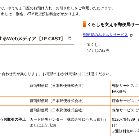
料で、ゆうちょ口座のお預け入れ・お引き出しをご利用いただけます。
出しは、別途、ATM硬貨預払料金がかかります。
くらしを支える郵便局サ
郵便局のみまもりサービス
・宝くじ：
宝くじの販売
い合わせ先が異なります。お電話のおかけ間違いにご注意ください。
菖蒲郵便局
（日本郵便株式会社）
郵便サービスに
FAX番号
菖蒲郵便局
（日本郵便株式会社）
貯金サービスに
菖蒲郵便局
（日本郵便株式会社）
保険サービスに
うお取引の停止
カード紛失センター
（株式会社ゆうちょ銀行）
0120-7948
または上記店舗
け）
※通話料無料・