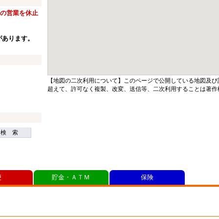
窓口の営業を休止
があります。
【地図の二次利用について】このページで公開している地図及び
超えて、許可なく複製、改変、送信等、二次利用することは著作
検 索
便
貯金・ＡＴＭ
保険