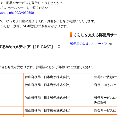
局で、商品やサービスを宣伝してみませんか？
らのホームページをご覧ください！！
howshop.php?CD=030590
）
料で、ゆうちょ口座のお預け入れ・お引き出しをご利用いただけます。
出しは、別途、ATM硬貨預払料金がかかります。
くらしを支える郵便局サ
郵便局のみまもりサービス
い合わせ先が異なります。お電話のおかけ間違いにご注意ください。
狭山郵便局
（日本郵便株式会社）
集荷のご依頼に
狭山郵便局
（日本郵便株式会社）
郵便・ゆうパッ
狭山郵便局
（日本郵便株式会社）
郵便サービスに
FAX番号
狭山郵便局
（日本郵便株式会社）
貯金サービスに