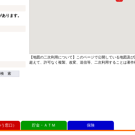
があります。
【地図の二次利用について】このページで公開している地図及び
超えて、許可なく複製、改変、送信等、二次利用することは著作
検 索
ゆう窓口）
貯金・ＡＴＭ
保険