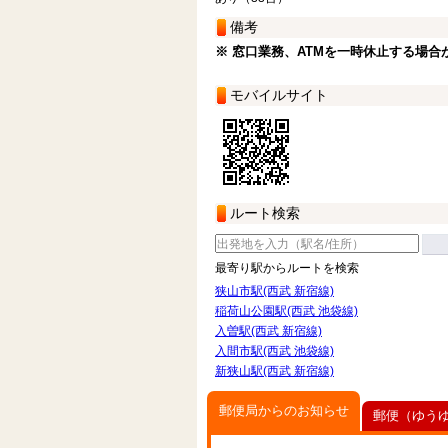
備考
※ 窓口業務、ATMを一時休止する場合
モバイルサイト
ルート検索
最寄り駅からルートを検索
狭山市駅(西武 新宿線)
稲荷山公園駅(西武 池袋線)
入曽駅(西武 新宿線)
入間市駅(西武 池袋線)
新狭山駅(西武 新宿線)
郵便局からのお知らせ
郵便（ゆう