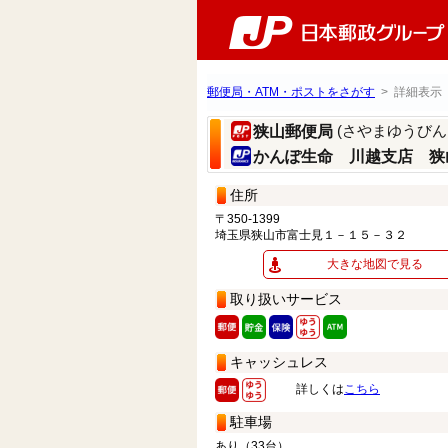
郵便局・ATM・ポストをさがす
> 詳細表示
(さやまゆうびん
狭山郵便局
かんぽ生命 川越支店 狭
住所
〒350-1399
埼玉県狭山市富士見１－１５－３２
大きな地図で見る
取り扱いサービス
キャッシュレス
詳しくは
こちら
駐車場
あり（33台）