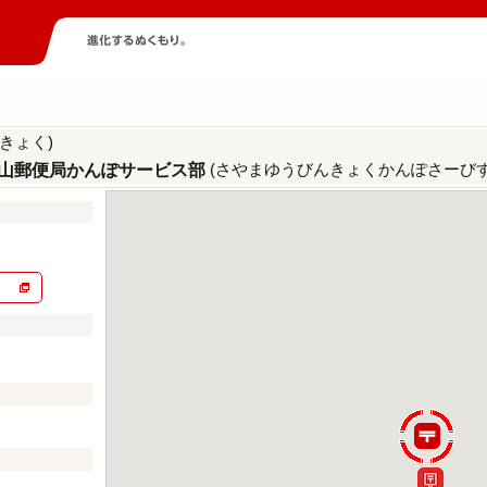
きょく)
(さやまゆうびんきょくかんぽさーびす
山郵便局かんぽサービス部