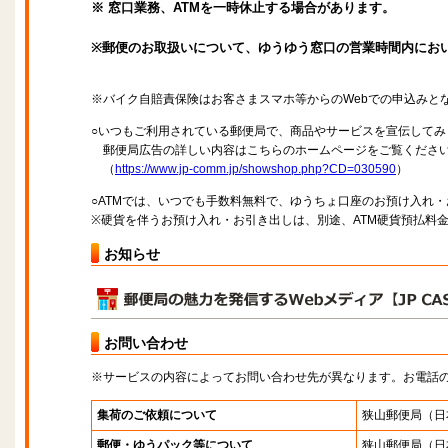
※ 窓口業務、ATMを一時休止する場合があります。
※郵便のお取扱いについて、ゆうゆう窓口の営業時間内にお
※バイク自賠責保険はお客さまスマホ等からのWebでの申込みと
○いつもご利用されている郵便局で、商品やサービスを宣伝してみ
郵便局広告の詳しい内容はこちらのホームページをご覧くださ
（
https://www.jp-comm.jp/showshop.php?CD=030590
）
○ATMでは、いつでも手数料無料で、ゆうちょ口座のお預け入れ
※硬貨を伴うお預け入れ・お引き出しは、別途、ATM硬貨預払料
お知らせ
お問い合わせ
※サービスの内容によってお問い合わせ先が異なります。お電話
集荷のご依頼について
狭山郵便局
（日
郵便・ゆうパック等について
狭山郵便局
（日