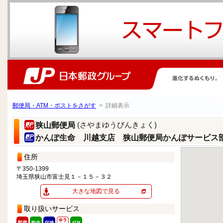
郵便局・ATM・ポストをさがす
> 詳細表示
(さやまゆうびんきょく)
狭山郵便局
かんぽ生命 川越支店 狭山郵便局かんぽサービス
住所
〒350-1399
埼玉県狭山市富士見１－１５－３２
大きな地図で見る
取り扱いサービス