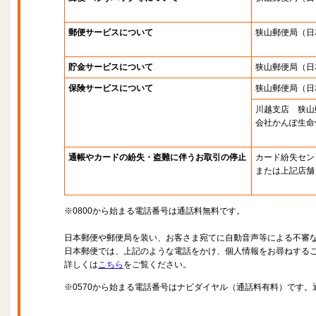
郵便サービスについて
狭山郵便局
（日
貯金サービスについて
狭山郵便局
（日
保険サービスについて
狭山郵便局
（日
川越支店 狭山
会社かんぽ生命
通帳やカードの紛失・盗難に伴うお取引の停止
カード紛失セン
または上記店舗
※0800から始まる電話番号は通話料無料です。
日本郵便や郵便局を装い、お客さま宛てに自動音声等による不審
日本郵便では、上記のような電話をかけ、個人情報をお尋ねする
詳しくは
こちら
をご覧ください。
※0570から始まる電話番号はナビダイヤル（通話料有料）です