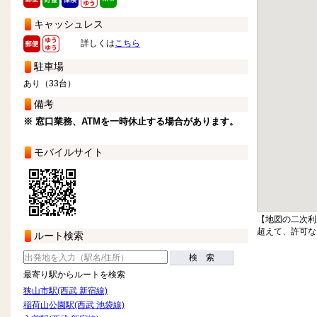
キャッシュレス
詳しくは
こちら
駐車場
あり（33台）
備考
※ 窓口業務、ATMを一時休止する場合があります。
モバイルサイト
【地図の二次利
超えて、許可な
ルート検索
検 索
最寄り駅からルートを検索
狭山市駅(西武 新宿線)
稲荷山公園駅(西武 池袋線)