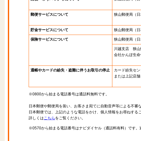
郵便サービスについて
狭山郵便局
（日
貯金サービスについて
狭山郵便局
（日
保険サービスについて
狭山郵便局
（日
川越支店 狭山
会社かんぽ生命
通帳やカードの紛失・盗難に伴うお取引の停止
カード紛失セン
または上記店舗
※0800から始まる電話番号は通話料無料です。
日本郵便や郵便局を装い、お客さま宛てに自動音声等による不審
日本郵便では、上記のような電話をかけ、個人情報をお尋ねする
詳しくは
こちら
をご覧ください。
※0570から始まる電話番号はナビダイヤル（通話料有料）です