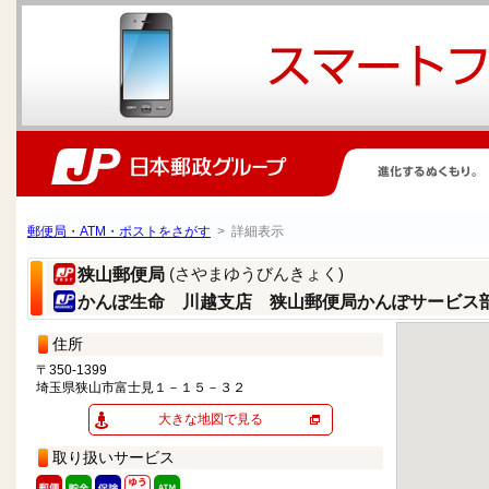
郵便局・ATM・ポストをさがす
> 詳細表示
(さやまゆうびんきょく)
狭山郵便局
かんぽ生命 川越支店 狭山郵便局かんぽサービス
住所
〒350-1399
埼玉県狭山市富士見１－１５－３２
大きな地図で見る
取り扱いサービス