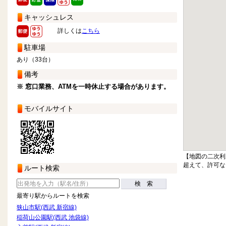
キャッシュレス
詳しくは
こちら
駐車場
あり（33台）
備考
※ 窓口業務、ATMを一時休止する場合があります。
モバイルサイト
【地図の二次利
超えて、許可な
ルート検索
検 索
最寄り駅からルートを検索
狭山市駅(西武 新宿線)
稲荷山公園駅(西武 池袋線)