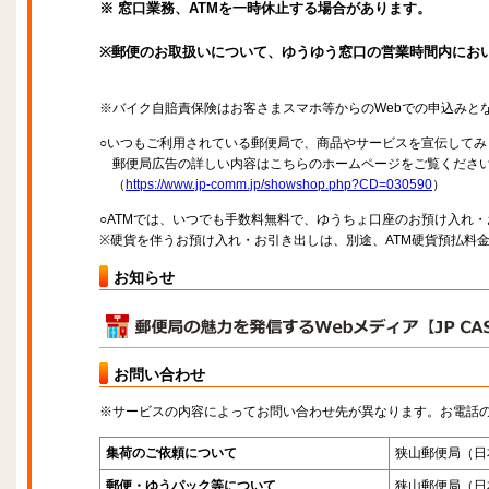
※ 窓口業務、ATMを一時休止する場合があります。
※郵便のお取扱いについて、ゆうゆう窓口の営業時間内にお
※バイク自賠責保険はお客さまスマホ等からのWebでの申込みと
○いつもご利用されている郵便局で、商品やサービスを宣伝してみ
郵便局広告の詳しい内容はこちらのホームページをご覧くださ
（
https://www.jp-comm.jp/showshop.php?CD=030590
）
○ATMでは、いつでも手数料無料で、ゆうちょ口座のお預け入れ
※硬貨を伴うお預け入れ・お引き出しは、別途、ATM硬貨預払料
お知らせ
お問い合わせ
※サービスの内容によってお問い合わせ先が異なります。お電話
集荷のご依頼について
狭山郵便局
（日
郵便・ゆうパック等について
狭山郵便局
（日