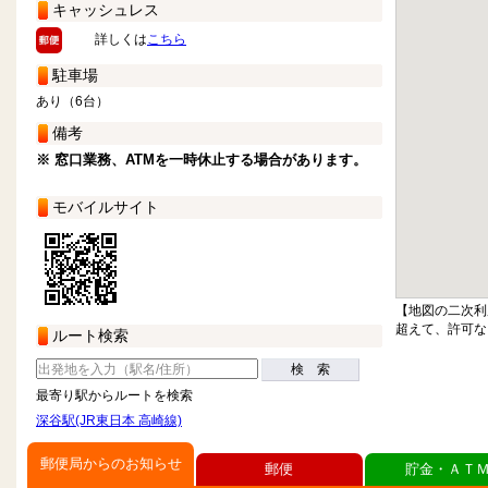
キャッシュレス
詳しくは
こちら
駐車場
あり（6台）
備考
※ 窓口業務、ATMを一時休止する場合があります。
モバイルサイト
【地図の二次利
超えて、許可な
ルート検索
検 索
最寄り駅からルートを検索
深谷駅(JR東日本 高崎線)
郵便局からのお知らせ
郵便
貯金・ＡＴ