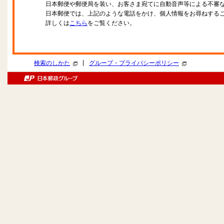
日本郵便や郵便局を装い、お客さま宛てに自動音声等による不審
日本郵便では、上記のような電話をかけ、個人情報をお尋ねする
詳しくは
こちら
をご覧ください。
|
検索のしかた
グループ・プライバシーポリシー