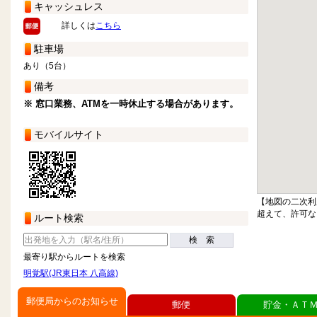
キャッシュレス
詳しくは
こちら
駐車場
あり（5台）
備考
※ 窓口業務、ATMを一時休止する場合があります。
モバイルサイト
【地図の二次利
超えて、許可な
ルート検索
検 索
最寄り駅からルートを検索
明覚駅(JR東日本 八高線)
郵便局からのお知らせ
郵便
貯金・ＡＴ