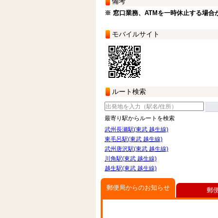
備考
※ 窓口業務、ATMを一時休止する場合
モバイルサイト
ルート検索
最寄り駅からルートを検索
武州長瀬駅(東武 越生線)
東毛呂駅(東武 越生線)
武州唐沢駅(東武 越生線)
川角駅(東武 越生線)
越生駅(東武 越生線)
郵便局からのお知らせ
郵