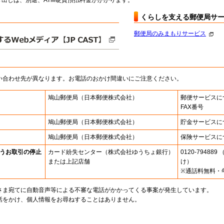
出しは、別途、ATM硬貨預払料金がかかります。
くらしを支える郵便局サ
郵便局のみまもりサービス
い合わせ先が異なります。お電話のおかけ間違いにご注意ください。
鳩山郵便局
（日本郵便株式会社）
郵便サービスに
FAX番号
鳩山郵便局
（日本郵便株式会社）
貯金サービスに
鳩山郵便局
（日本郵便株式会社）
保険サービスに
うお取引の停止
カード紛失センター
（株式会社ゆうちょ銀行）
0120-7948
または上記店舗
け）
※通話料無料・
さま宛てに自動音声等による不審な電話がかかってくる事案が発生しています。
話をかけ、個人情報をお尋ねすることはありません。
。