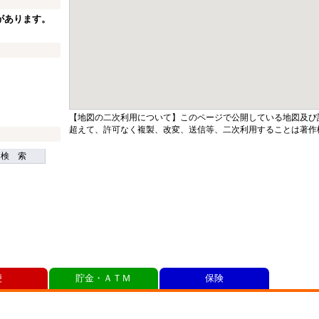
があります。
【地図の二次利用について】このページで公開している地図及び
超えて、許可なく複製、改変、送信等、二次利用することは著作
検 索
便
貯金・ＡＴＭ
保険