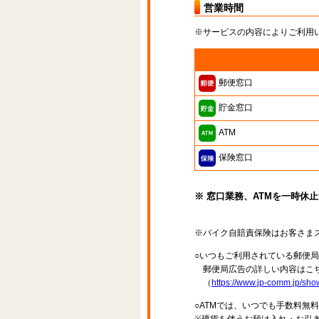
営業時間
※サービスの内容によりご利用
郵便窓口
貯金窓口
ATM
保険窓口
※ 窓口業務、ATMを一時休
※バイク自賠責保険はお客さま
○いつもご利用されている郵便
郵便局広告の詳しい内容はこち
（
https://www.jp-comm.jp/s
○ATMでは、いつでも手数料無