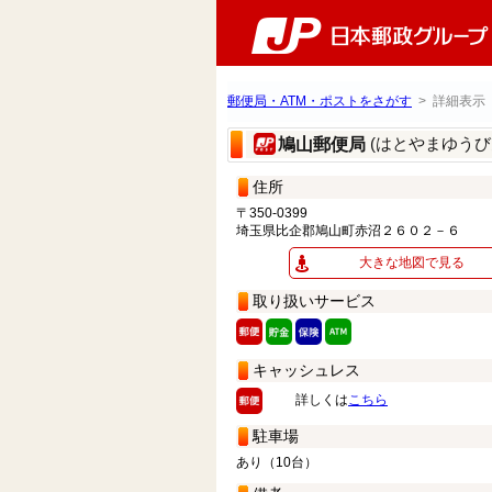
郵便局・ATM・ポストをさがす
> 詳細表示
(はとやまゆうび
鳩山郵便局
住所
〒350-0399
埼玉県比企郡鳩山町赤沼２６０２－６
大きな地図で見る
取り扱いサービス
キャッシュレス
詳しくは
こちら
駐車場
あり（10台）