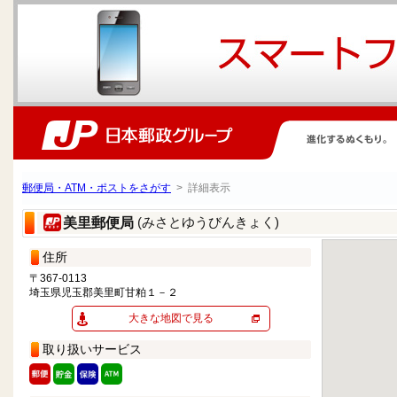
郵便局・ATM・ポストをさがす
> 詳細表示
(みさとゆうびんきょく)
美里郵便局
住所
〒367-0113
埼玉県児玉郡美里町甘粕１－２
大きな地図で見る
取り扱いサービス