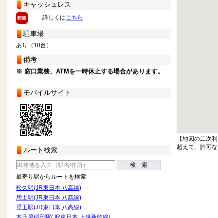
キャッシュレス
詳しくは
こちら
駐車場
あり（10台）
備考
※ 窓口業務、ATMを一時休止する場合があります。
モバイルサイト
【地図の二次利
超えて、許可な
ルート検索
検 索
最寄り駅からルートを検索
松久駅(JR東日本 八高線)
用土駅(JR東日本 八高線)
児玉駅(JR東日本 八高線)
本庄早稲田駅(JR東日本 上越新幹線)