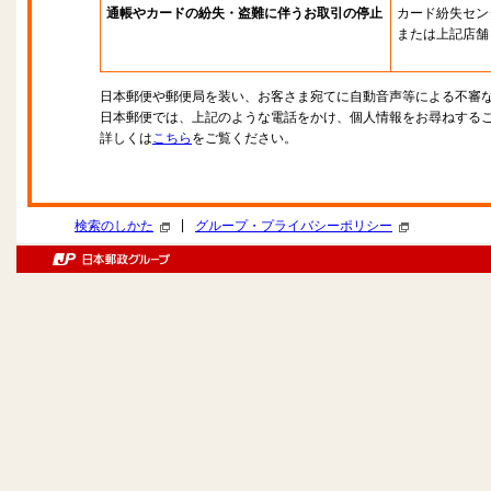
通帳やカードの紛失・盗難に伴うお取引の停止
カード紛失セン
または上記店舗
日本郵便や郵便局を装い、お客さま宛てに自動音声等による不審
日本郵便では、上記のような電話をかけ、個人情報をお尋ねする
詳しくは
こちら
をご覧ください。
|
検索のしかた
グループ・プライバシーポリシー